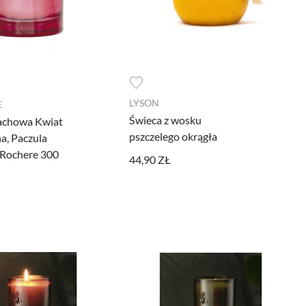
LYSON
E
Świeca z wosku
achowa Kwiat
pszczelego okrągła
a, Paczula
 Rochere 300
44,90 ZŁ