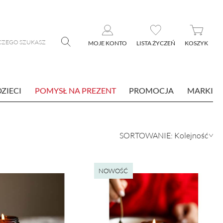
MOJE KONTO
LISTA ŻYCZEŃ
KOSZYK
DZIECI
POMYSŁ NA PREZENT
PROMOCJA
MARKI
NOWOŚĆ