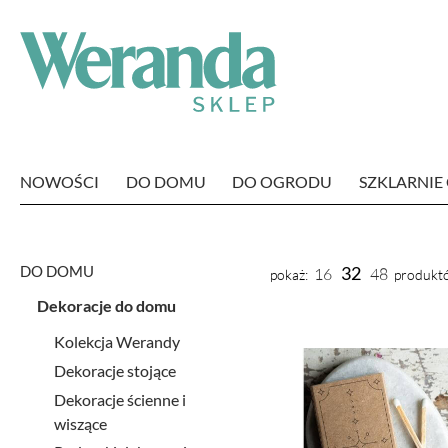
NOWOŚCI
DO DOMU
DO OGRODU
SZKLARNI
DO DOMU
32
16
48
pokaż:
produktó
Dekoracje do domu
Kolekcja Werandy
Dekoracje stojące
Dekoracje ścienne i
wiszące