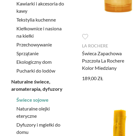
Kawiarki i akcesoria do
kawy
Tekstylia kuchenne
Kiełkownice i nasiona
na kiełki
Przechowywanie
LA ROCHERE
Sprzątanie
Świeca Zapachowa
Pszczoła La Rochere
Ekologiczny dom
Kolor Miedziany
Pucharki do lodów
189,00 ZŁ
Naturalne świece,
aromaterapia, dyfuzory
Świece sojowe
Naturalne olejki
eteryczne
Dyfuzory i mgiełki do
domu