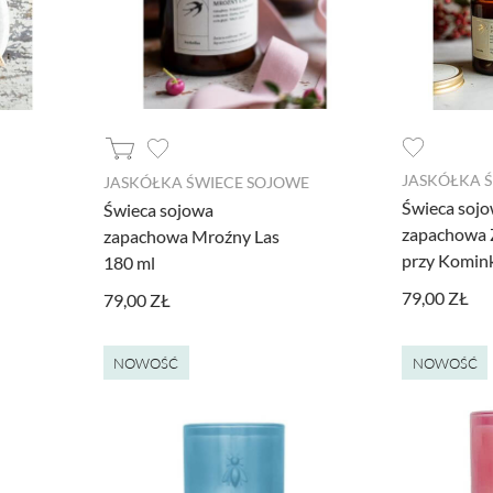
JASKÓŁKA 
JASKÓŁKA ŚWIECE SOJOWE
Świeca soj
Świeca sojowa
zapachowa
zapachowa Mroźny Las
przy Komin
180 ml
79,00 ZŁ
79,00 ZŁ
NOWOŚĆ
NOWOŚĆ