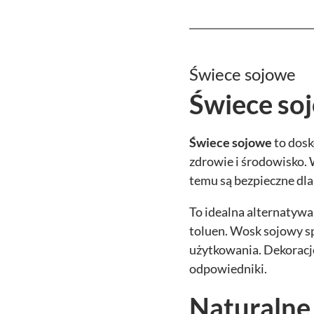
Świece sojowe
Świece so
Świece sojowe
to dosk
zdrowie i środowisko. 
temu są bezpieczne dla
To idealna alternatywa
toluen. Wosk sojowy sp
użytkowania. Dekoracje
odpowiedniki.
Naturalne