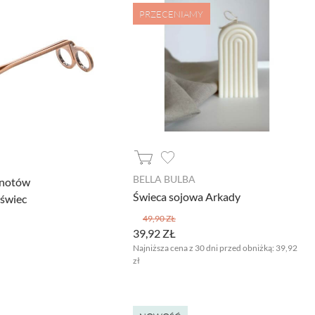
PRZECENIAMY
BELLA BULBA
knotów
Świeca sojowa Arkady
 świec
49,90 ZŁ
39,92 ZŁ
Najniższa cena z 30 dni przed obniżką:
39,92
zł