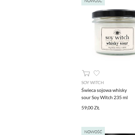
NOWOŚĆ
Ustawiając poszczególne narzędzi
SOY WITCH
administratora tej strony oraz
Świeca sojowa whisky
sour Soy Witch 235 ml
Jeżeli chcesz zaakceptować wszyst
59,00 ZŁ
AKCEPTUJĘ WSZYSTKIE
Aby dokonać bardziej zaawansowa
NOWOŚĆ