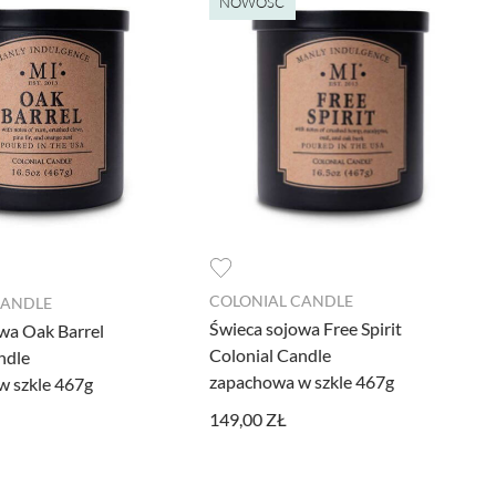
NOWOŚĆ
 były przetwarzane przez
COLONIAL CANDLE
CANDLE
łowo w
polityce prywatności.
Świeca sojowa Free Spirit
wa Oak Barrel
Colonial Candle
ndle
cisk poniżej.
zapachowa w szkle 467g
w szkle 467g
149,00 ZŁ