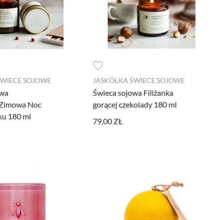
ŚWIECE SOJOWE
JASKÓŁKA ŚWIECE SOJOWE
owa
Świeca sojowa Filiżanka
 Zimowa Noc
gorącej czekolady 180 ml
ku 180 ml
79,00 ZŁ