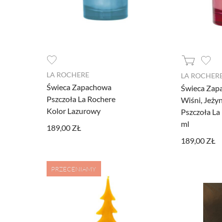
LA ROCHERE
LA ROCHER
Świeca Zapachowa
Świeca Zap
Pszczoła La Rochere
Wiśni, Jeżyn
Kolor Lazurowy
Pszczoła La
ml
189,00 ZŁ
189,00 ZŁ
PRZECENIAMY