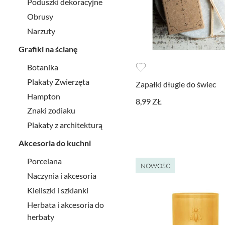
Poduszki dekoracyjne
Obrusy
Narzuty
Grafiki na ścianę
Botanika
Plakaty Zwierzęta
Zapałki długie do świec
Hampton
8,99 ZŁ
Znaki zodiaku
Plakaty z architekturą
Akcesoria do kuchni
Porcelana
NOWOŚĆ
Naczynia i akcesoria
Kieliszki i szklanki
Herbata i akcesoria do
herbaty