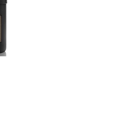
ędne do prawidłowego działania witryny. Te pliki cookie zapewniają anonimowe działa
dzia pozwalającego na gromadzenie, przeglądanie i analizę statystyk związanych z akt
formacje na temat Twojej aktywności na naszej stronie, które mogą być przez Googl
 z Google Analytics mogą być wykorzystywane w ustawieniach kampanii reklamowych
 wyłączyć narzędzia Google.
l Facebooka. To kod, który zbiera informacje na temat Twojego korzystania ze strony
rsonalizowaną reklamę w ramach narzędzi reklamowych Facebooka. W ramach tego narz
fikować. Jeżeli wyłączysz Pixel Facebooka, nie będziemy w stanie kierować do Ciebie