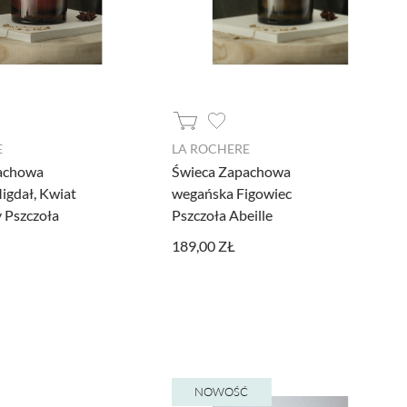
E
LA ROCHERE
achowa
Świeca Zapachowa
igdał, Kwiat
wegańska Figowiec
 Pszczoła
Pszczoła Abeille
189,00 ZŁ
NOWOŚĆ