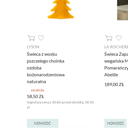
LYSON
LA ROCHER
Świeca z wosku
Świeca Zap
pszczelego choinka
wegańska M
ozdoba
Pomarańczy
bożonarodzeniowa
Abeille
naturalna
189,00 ZŁ
65,00 ZŁ
58,50 ZŁ
Najniższa cena z 30 dni przed obniżką:
58,50
zł
NOWOŚĆ
NOWOŚĆ