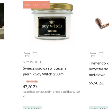
PRZECENIAMY
SOY WITCH
Trymer do 
Świeca sojowa świąteczna
nożyczki do
piernik Soy Witch 250 ml
metalowe
59,00 ZŁ
59,90 ZŁ
47,20 ZŁ
Najniższa cena z 30 dni przed obniżką:
47,20
zł