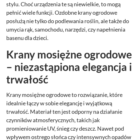
administratora tej strony oraz dostawców narzędzi zewnętrznych na
stylu. Choć urządzenia te są niewielkie, to mogą
zasadach opisanych szczegółowo w
polityce prywatności.
pełnić wiele funkcji. Ozdobne krany ogrodowe
Jeżeli chcesz zaakceptować wszystkie zastosowane na stronie pliki
posłużą nie tylko do podlewania roślin, ale także do
cookies, po prostu kliknij w przycisk poniżej.
umycia rąk, samochodu, narzędzi, czy napełnienia
AKCEPTUJĘ WSZYSTKIE
basenu dla dzieci.
Aby dokonać bardziej zaawansowanych ustawień, skorzystaj z
Krany mosiężne ogrodowe
poniższych opcji.
– niezastąpiona elegancja i
Niezbędne cookies
trwałość
Niezbędne pliki cookie są absolutnie niezbędne do prawidłowego działania
witryny. Te pliki cookie zapewniają anonimowe działanie podstawowych
funkcji i zabezpieczeń witryny.
Krany mosiężne ogrodowe to rozwiązanie, które
idealnie łączy w sobie elegancję i wyjątkową
Narzędzia Google
trwałość. Materiał ten jest odporny na działanie
czynników atmosferycznych, takich jak
Korzystamy z Google Analytics, czyli narzędzia pozwalającego na
gromadzenie, przeglądanie i analizę statystyk związanych z aktywnością
promieniowanie UV, śnieg czy deszcz. Nawet pod
użytkowników na naszej stronie. Kod śledzący Google Analytics gromadzi
wpływem ostrego słońca czy intensywnych opadów
informacje na temat Twojej aktywności na naszej stronie, które mogą być przez