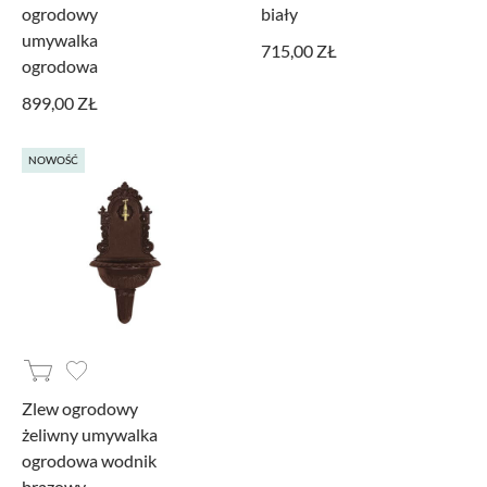
ogrodowy
biały
umywalka
715,00 ZŁ
ogrodowa
899,00 ZŁ
NOWOŚĆ
Zlew ogrodowy
żeliwny umywalka
ogrodowa wodnik
brązowy