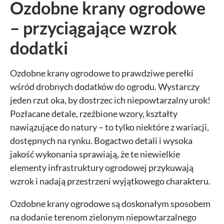
Ozdobne krany ogrodowe
– przyciągające wzrok
dodatki
Ozdobne krany ogrodowe to prawdziwe perełki
wśród drobnych dodatków do ogrodu. Wystarczy
jeden rzut oka, by dostrzec ich niepowtarzalny urok!
Pozłacane detale, rzeźbione wzory, kształty
nawiązujące do natury – to tylko niektóre z wariacji,
dostępnych na rynku. Bogactwo detali i wysoka
jakość wykonania sprawiają, że te niewielkie
elementy infrastruktury ogrodowej przykuwają
wzrok i nadają przestrzeni wyjątkowego charakteru.
Ozdobne krany ogrodowe są doskonałym sposobem
Ustawiając poszczególne narzędzia jako włączone, godzisz się, by
informacje przez nie gromadzone były przetwarzane przez
na dodanie terenom zielonym niepowtarzalnego