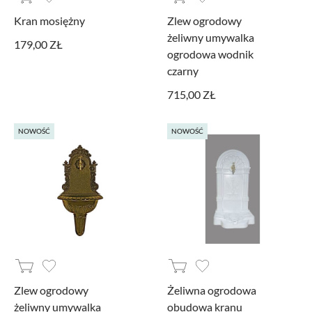
PROMOCJA
Kran mosiężny
Zlew ogrodowy
żeliwny umywalka
179,00 ZŁ
MARKI
ogrodowa wodnik
czarny
715,00 ZŁ
NOWOŚĆ
NOWOŚĆ
Zlew ogrodowy
Żeliwna ogrodowa
żeliwny umywalka
obudowa kranu