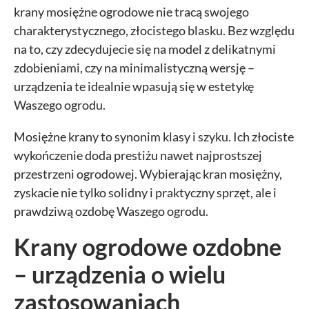
Google wykorzystywane przy budowaniu Twojego profilu użytkownika.
krany mosiężne ogrodowe nie tracą swojego
Ponadto, informacje z Google Analytics mogą być wykorzystywane w
charakterystycznego, złocistego blasku. Bez względu
ustawieniach kampanii reklamowych prowadzonych z wykorzystaniem
Google Ads. Jeżeli sobie tego nie życzysz, możesz wyłączyć narzędzia Google.
na to, czy zdecydujecie się na model z delikatnymi
zdobieniami, czy na minimalistyczną wersję –
Facebook Pixel
urządzenia te idealnie wpasują się w estetykę
Waszego ogrodu.
W kodzie strony zaimplementowany jest Pixel Facebooka. To kod, który zbiera
informacje na temat Twojego korzystania ze strony, pozwalając na podstawie
zebranych w ten sposób informacji kierować do Ciebie spersonalizowaną
Mosiężne krany to synonim klasy i szyku. Ich złociste
reklamę w ramach narzędzi reklamowych Facebooka. W ramach tego
narzędzia nie są gromadzone jakiekolwiek dane pozwalające Cię bezpośrednio
wykończenie doda prestiżu nawet najprostszej
zidentyfikować. Jeżeli wyłączysz Pixel Facebooka, nie będziemy w stanie
przestrzeni ogrodowej. Wybierając kran mosiężny,
kierować do Ciebie reklam dopasowanych do Twojej aktywności.
zyskacie nie tylko solidny i praktyczny sprzęt, ale i
prawdziwą ozdobę Waszego ogrodu.
Krany ogrodowe ozdobne
– urządzenia o wielu
zastosowaniach