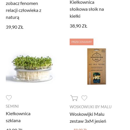
Kiełkownica
zobacz fenomen
słoikowa słoik na
relacji człowieka z
kiełki
naturą
38,90 ZŁ
39,90 ZŁ
PRZECENIAMY
SEMINI
WOSKOWIJKI BY MALU
Kiełkownica
Woskowijki Malu
szklana
zestaw 3xM jesień
59,00 ZŁ