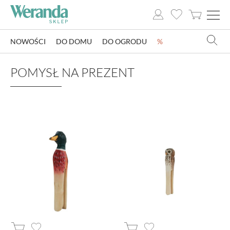
NOWOŚCI
DO DOMU
DO OGRODU
%
NOWOŚCI
POMYSŁ NA PREZENT
DO DOMU
DO OGRODU
SZKLARNIE OGRODOWE
OZDOBY ŚWIĄTECZNE
KSIĄŻKI
DLA DZIECI
POMYSŁ NA PREZENT