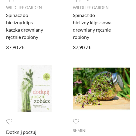
WILDLIFE GARDEN
WILDLIFE GARDEN
PROMOCJA
Spinacz do
Spinacz do
MARKI
bielizny klips
bielizny klips sowa
kaczka drewniany
drewniany ręcznie
ręcznie robiony
robiony
37,90 ZŁ
37,90 ZŁ
SEMINI
Dotknij poczuj