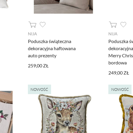
NIJA
NIJA
Poduszka świąteczna
Poduszka ś
dekoracyjna haftowana
dekoracyjna
auto prezenty
Merry Chri
bordowa
259,00 ZŁ
249,00 ZŁ
a jako włączone, godzisz się, by informacje przez nie gromadzone
 dostawców narzędzi zewnętrznych na zasadach opisanych szczegó
NOWOŚĆ
NOWOŚĆ
kie zastosowane na stronie pliki cookies, po prostu kliknij w przy
nych ustawień, skorzystaj z poniższych opcji.