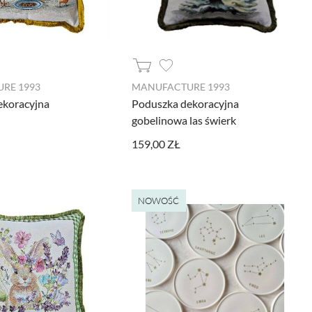
nie podstawowych funkcji i zabezpieczeń
RE 1993
MANUFACTURE 1993
ekoracyjna
Poduszka dekoracyjna
gobelinowa las świerk
159,00 ZŁ
ywnością użytkowników na naszej stronie.
e wykorzystywane przy budowaniu Twojego
 prowadzonych z wykorzystaniem Google
NOWOŚĆ
, pozwalając na podstawie zebranych w ten
ędzia nie są gromadzone jakiekolwiek
 reklam dopasowanych do Twojej