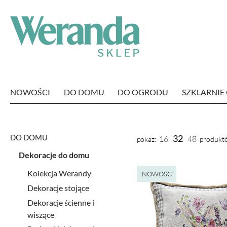
NOWOŚCI
DO DOMU
DO OGRODU
SZKLARNI
DO DOMU
32
16
48
pokaż:
produktó
Dekoracje do domu
Kolekcja Werandy
NOWOŚĆ
Dekoracje stojące
Dekoracje ścienne i
wiszące