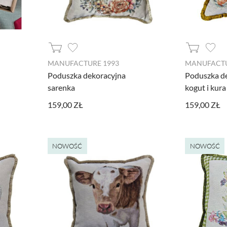
ędne do prawidłowego działania witryny. Te pliki cookie zapewniają anonimowe działa
MANUFACTURE 1993
MANUFACTU
Poduszka dekoracyjna
Poduszka d
sarenka
kogut i kura
159,00 ZŁ
159,00 ZŁ
dzia pozwalającego na gromadzenie, przeglądanie i analizę statystyk związanych z akt
formacje na temat Twojej aktywności na naszej stronie, które mogą być przez Googl
 z Google Analytics mogą być wykorzystywane w ustawieniach kampanii reklamowych
 wyłączyć narzędzia Google.
NOWOŚĆ
NOWOŚĆ
l Facebooka. To kod, który zbiera informacje na temat Twojego korzystania ze strony
rsonalizowaną reklamę w ramach narzędzi reklamowych Facebooka. W ramach tego narz
fikować. Jeżeli wyłączysz Pixel Facebooka, nie będziemy w stanie kierować do Ciebie