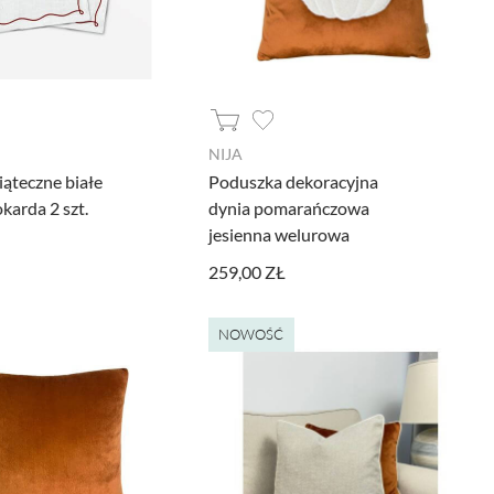
NIJA
iąteczne białe
Poduszka dekoracyjna
karda 2 szt.
dynia pomarańczowa
jesienna welurowa
259,00 ZŁ
NOWOŚĆ