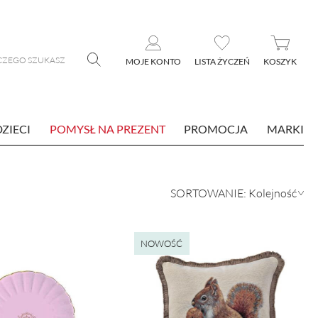
MOJE KONTO
LISTA ŻYCZEŃ
KOSZYK
DZIECI
POMYSŁ NA PREZENT
PROMOCJA
MARKI
NOWOŚĆ