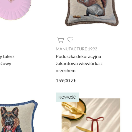
MANUFACTURE 1993
 talerz
Poduszka dekoracyjna
óżowy
żakardowa wiewiórka z
orzechem
159,00 ZŁ
NOWOŚĆ