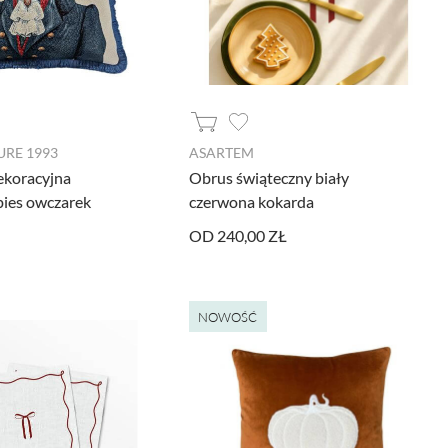
RE 1993
ASARTEM
ekoracyjna
Obrus świąteczny biały
pies owczarek
czerwona kokarda
OD 240,00 ZŁ
NOWOŚĆ