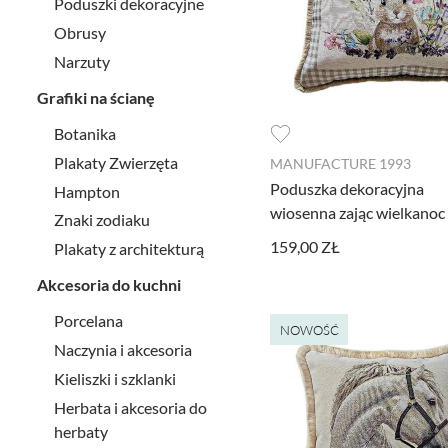
Poduszki dekoracyjne
Obrusy
Narzuty
Grafiki na ścianę
Botanika
Plakaty Zwierzęta
MANUFACTURE 1993
Poduszka dekoracyjna
Hampton
wiosenna zając wielkanoc
Znaki zodiaku
159,00 ZŁ
Plakaty z architekturą
Akcesoria do kuchni
Porcelana
NOWOŚĆ
Naczynia i akcesoria
Kieliszki i szklanki
Herbata i akcesoria do
herbaty