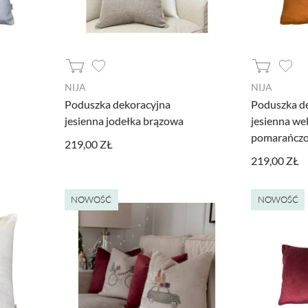
NIJA
NIJA
Poduszka dekoracyjna
Poduszka d
jesienna jodełka brązowa
jesienna we
pomarańcz
219,00 ZŁ
219,00 ZŁ
NOWOŚĆ
NOWOŚĆ