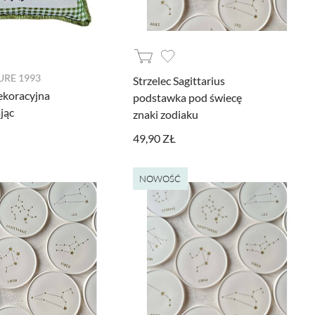
RE 1993
Strzelec Sagittarius
ekoracyjna
podstawka pod świecę
jąc
znaki zodiaku
49,90 ZŁ
NOWOŚĆ