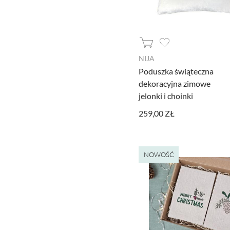
NIJA
Poduszka świąteczna
dekoracyjna zimowe
jelonki i choinki
259,00 ZŁ
Ustawiając poszczególne narzędzi
administratora tej strony oraz
NOWOŚĆ
Jeżeli chcesz zaakceptować wszyst
AKCEPTUJĘ WSZYSTKIE
Aby dokonać bardziej zaawansowa