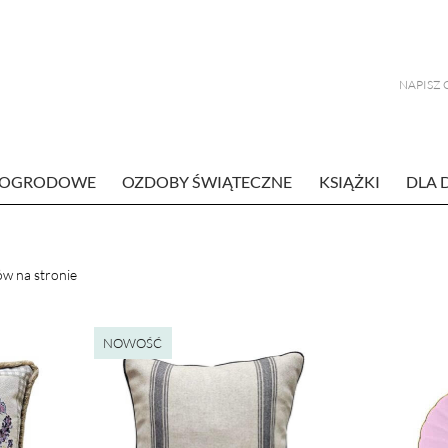
E OGRODOWE
OZDOBY ŚWIĄTECZNE
KSIĄŻKI
DLA 
w na stronie
NOWOŚĆ