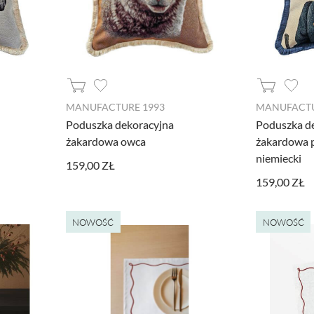
MANUFACTURE 1993
MANUFACTU
Poduszka dekoracyjna
Poduszka d
żakardowa owca
żakardowa 
niemiecki
159,00 ZŁ
159,00 ZŁ
NOWOŚĆ
NOWOŚĆ