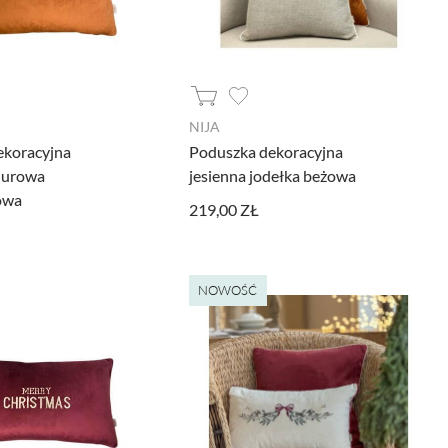
NIJA
ekoracyjna
Poduszka dekoracyjna
lurowa
jesienna jodełka beżowa
owa
219,00 ZŁ
NOWOŚĆ