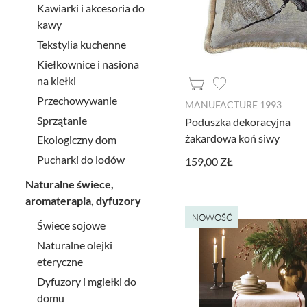
Kawiarki i akcesoria do
kawy
Tekstylia kuchenne
Kiełkownice i nasiona
na kiełki
Przechowywanie
MANUFACTURE 1993
Sprzątanie
Poduszka dekoracyjna
żakardowa koń siwy
Ekologiczny dom
Pucharki do lodów
159,00 ZŁ
Naturalne świece,
aromaterapia, dyfuzory
NOWOŚĆ
Świece sojowe
Naturalne olejki
eteryczne
Dyfuzory i mgiełki do
domu