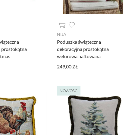
NIJA
wiąteczna
Poduszka świąteczna
 prostokątna
dekoracyjna prostokątna
stmas
welurowa haftowana
249,00 ZŁ
 były przetwarzane przez
łowo w
polityce prywatności.
NOWOŚĆ
cisk poniżej.