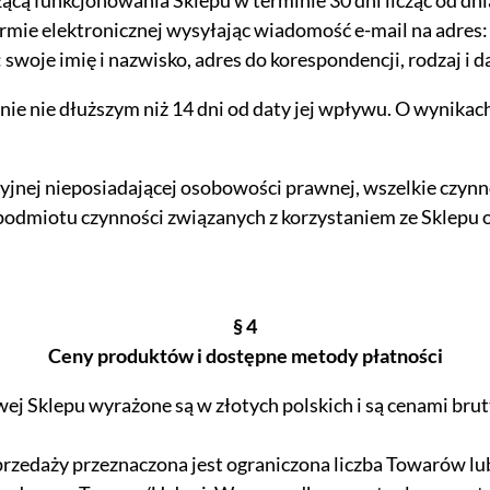
cą funkcjonowania Sklepu w terminie 30 dni licząc od dn
rmie elektronicznej wysyłając wiadomość e-mail na adres: 
oje imię i nazwisko, adres do korespondencji, rodzaj i d
nie nie dłuższym niż 14 dni od daty jej wpływu. O wynikac
cyjnej nieposiadającej osobowości prawnej, wszelkie czyn
podmiotu czynności związanych z korzystaniem ze Sklepu
§ 4
Ceny produktów i dostępne metody płatności
 Sklepu wyrażone są w złotych polskich i są cenami brutto
rzedaży przeznaczona jest ograniczona liczba Towarów lub