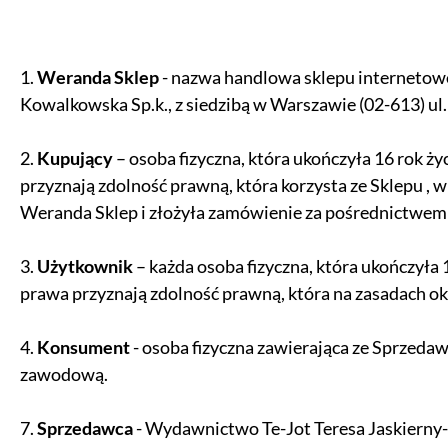
1.
Weranda Sklep
- nazwa handlowa sklepu internetow
Kowalkowska Sp.k., z siedzibą w Warszawie (02-613) ul. 
2.
Kupujący
– osoba fizyczna, która ukończyła 16 rok ż
przyznają zdolność prawną, która korzysta ze Sklepu , 
Weranda Sklep i złożyła zamówienie za pośrednictwem
3.
Użytkownik
– każda osoba fizyczna, która ukończyła 
prawa przyznają zdolność prawną, która na zasadach o
4.
Konsument
- osoba fizyczna zawierająca ze Sprzedaw
zawodową.
7.
Sprzedawca
- Wydawnictwo Te-Jot Teresa Jaskierny-K