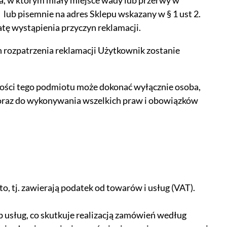
ia, w którym miały miejsce wady lub przerwy w
lub pisemnie na adres Sklepu wskazany w § 1 ust 2.
atę wystąpienia przyczyn reklamacji.
h rozpatrzenia reklamacji Użytkownik zostanie
ności tego podmiotu może dokonać wyłącznie osoba,
 oraz do wykonywania wszelkich praw i obowiązków
, tj. zawierają podatek od towarów i usług (VAT).
 usług, co skutkuje realizacją zamówień według