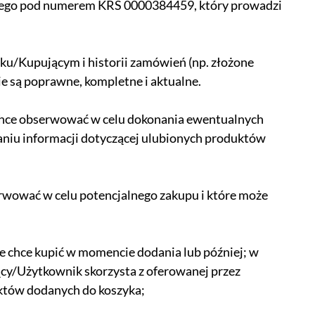
wego pod numerem KRS 0000384459, który prowadzi
iku/Kupującym i historii zamówień (np. złożone
e są poprawne, kompletne i aktualne.
 chce obserwować w celu dokonania ewentualnych
aniu informacji dotyczącej ulubionych produktów
rwować w celu potencjalnego zakupu i które może
 chce kupić w momencie dodania lub później; w
cy/Użytkownik skorzysta z oferowanej przez
uktów dodanych do koszyka;