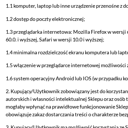
1.1 komputer, laptop lub inne urządzenie przenośne z 
1.2 dostęp do poczty elektronicznej;
1.3 przeglądarka internetowa: Mozilla Firefox w wersji 
60.0. i wyższej, Safari w wersji 10.0 i wyższej;
1.4 minimalna rozdzielczość ekranu komputera lub lapto
1.5 włączenie w przeglądarce internetowej możliwości z
Ustawiając poszczególne narzędzi
1.6 system operacyjny Android lub IOS (w przypadku ko
administratora tej strony oraz
2. Kupujący/Użytkownik zobowiązany jest do korzystan
Jeżeli chcesz zaakceptować wszyst
autorskich i własności intelektualnej Sklepu oraz osó
mogłaby wpłynąć na prawidłowe funkcjonowanie Sklepu
AKCEPTUJĘ WSZYSTKIE
obowiązuje zakaz dostarczania treści o charakterze b
Aby dokonać bardziej zaawansowa
3. Kupujący/Użytkownik ma możliwość korzystania ze Sk