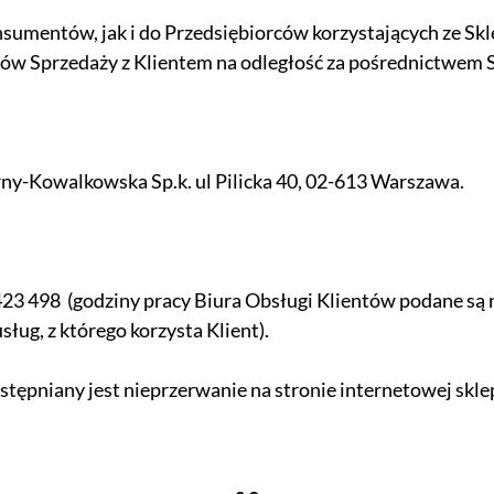
umentów, jak i do Przedsiębiorców korzystających ze Sklepu
mów Sprzedaży z Klientem na odległość za pośrednictwem 
ny-Kowalkowska Sp.k. ul Pilicka 40, 02-613 Warszawa.
23 498 (godziny pracy Biura Obsługi Klientów podane są na
ług, z którego korzysta Klient).
tępniany jest nieprzerwanie na stronie internetowej skl