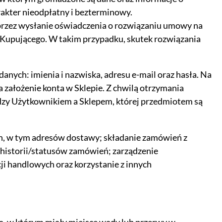
rakter nieodpłatny i bezterminowy.
rzez wysłanie oświadczenia o rozwiązaniu umowy na
ez Kupującego. W takim przypadku, skutek rozwiązania
nie podstawowych funkcji i zabezpieczeń
danych: imienia i nazwiska, adresu e-mail oraz hasła. Na
założenie konta w Sklepie. Z chwilą otrzymania
dzy Użytkownikiem a Sklepem, której przedmiotem są
ywnością użytkowników na naszej stronie.
e wykorzystywane przy budowaniu Twojego
 prowadzonych z wykorzystaniem Google
h, w tym adresów dostawy; składanie zamówień z
historii/statusów zamówień; zarządzenie
i handlowych oraz korzystanie z innych
, pozwalając na podstawie zebranych w ten
ędzia nie są gromadzone jakiekolwiek
 reklam dopasowanych do Twojej