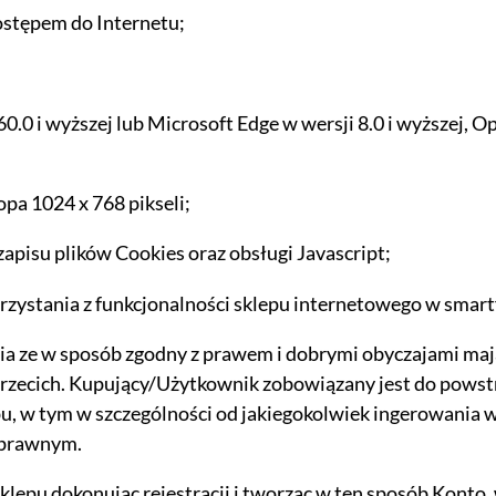
dostępem do Internetu;
60.0 i wyższej lub Microsoft Edge w wersji 8.0 i wyższej, 
pa 1024 x 768 pikseli;
apisu plików Cookies oraz obsługi Javascript;
a jako włączone, godzisz się, by informacje przez nie gromadzone
rzystania z funkcjonalności sklepu internetowego w smart
 dostawców narzędzi zewnętrznych na zasadach opisanych szczegó
ia ze w sposób zgodny z prawem i dobrymi obyczajami ma
kie zastosowane na stronie pliki cookies, po prostu kliknij w przy
b trzecich. Kupujący/Użytkownik zobowiązany jest do powst
, w tym w szczególności od jakiegokolwiek ingerowania 
ezprawnym.
nych ustawień, skorzystaj z poniższych opcji.
lepu dokonując rejestracji i tworząc w ten sposób Konto