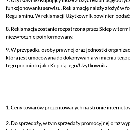
7. Użytkownik/Kupujący może złożyć reklamację dotyczą
funkcjonowaniu serwisu. Reklamację należy złożyć w fo
Regulaminu. W reklamacji Użytkownik powinien podać: sw
8. Reklamacja zostanie rozpatrzona przez Sklep w termi
niezwłocznie poinformowany.
9. W przypadku osoby prawnej oraz jednostki organiza
która jest umocowana do dokonywania w imieniu tego 
tego podmiotu jako Kupującego/Użytkownika.
1. Ceny towarów prezentowanych na stronie internetowej
2. Do sprzedaży, w tym sprzedaży promocyjnej oraz wyp