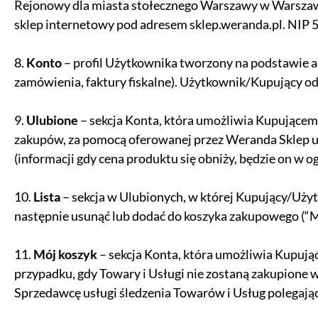
Rejonowy dla miasta stołecznego Warszawy w Warsza
sklep internetowy pod adresem sklep.weranda.pl. NI
8.
Konto
– profil Użytkownika tworzony na podstawie ad
zamówienia, faktury fiskalne). Użytkownik/Kupujący od
9.
Ulubione
– sekcja Konta, która umożliwia Kupujące
zakupów, za pomocą oferowanej przez Weranda Sklep us
(informacji gdy cena produktu się obniży, będzie on w og
10.
Lista
– sekcja w Ulubionych, w której Kupujący/Uży
następnie usunąć lub dodać do koszyka zakupowego (“M
11.
Mój koszyk
– sekcja Konta, która umożliwia Kupuj
przypadku, gdy Towary i Usługi nie zostaną zakupione
Sprzedawcę usługi śledzenia Towarów i Usług polegają