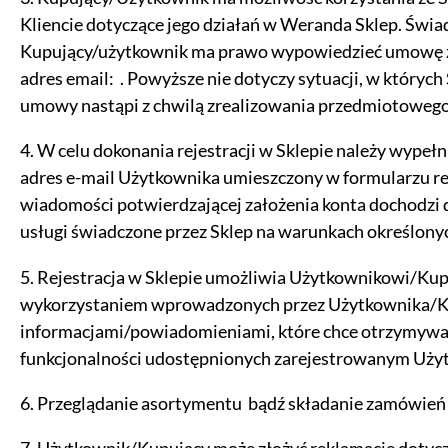
Kliencie dotyczące jego działań w Weranda Sklep. Świa
Niezbędne cookies
Kupujący/użytkownik ma prawo wypowiedzieć umowę za
adres email: . Powyższe nie dotyczy sytuacji, w któryc
Niezbędne pliki cookie są absolutnie niezb
witryny.
umowy nastąpi z chwilą zrealizowania przedmiotoweg
4. W celu dokonania rejestracji w Sklepie należy wypełn
Narzędzia Google
adres e-mail Użytkownika umieszczony w formularzu re
wiadomości potwierdzającej założenia konta dochodzi
Korzystamy z Google Analytics, czyli narzę
Kod śledzący Google Analytics gromadzi in
usługi świadczone przez Sklep na warunkach określony
profilu użytkownika. Ponadto, informacje
Ads. Jeżeli sobie tego nie życzysz, możesz
5. Rejestracja w Sklepie umożliwia Użytkownikowi/Ku
wykorzystaniem wprowadzonych przez Użytkownika/Kupu
informacjami/powiadomieniami, które chce otrzymywać 
Facebook Pixel
funkcjonalności udostępnionych zarejestrowanym Uż
W kodzie strony zaimplementowany jest Pixe
sposób informacji kierować do Ciebie spe
6. Przeglądanie asortymentu bądź składanie zamówień p
dane pozwalające Cię bezpośrednio zidenty
aktywności.