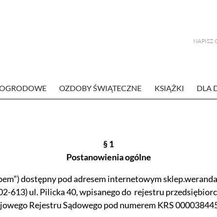
E OGRODOWE
OZDOBY ŚWIĄTECZNE
KSIĄŻKI
DLA 
§ 1
Postanowienia ogólne
lepem”) dostępny pod adresem internetowym sklep.weranda
02-613) ul. Pilicka 40, wpisanego do rejestru przedsiębio
rajowego Rejestru Sądowego pod numerem KRS 00003844