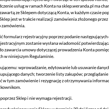
dczenie usług w ramach Konta na sklep.weranda.pl ma cha
wartą ze Sklepem dotyczącą Konta, w każdym czasie pop
h Sklep jest w trakcie realizacji zamówienia złożonego prz
ędne do prawidłowego działania witryny. Te pliki cookie zapewniają anonimowe działa
o zamówienia.
ić formularz rejestracyjny poprzez podanie następujących 
jestracyjnym zostanie wysłana wiadomość potwierdzająca 
 do zawarcia umowy dotyczącej prowadzenia Konta pomię
dzia pozwalającego na gromadzenie, przeglądanie i analizę statystyk związanych z akt
formacje na temat Twojej aktywności na naszej stronie, które mogą być przez Googl
ch w niniejszym Regulaminie.
 z Google Analytics mogą być wykorzystywane w ustawieniach kampanii reklamowych
 wyłączyć narzędzia Google.
pującemu: wprowadzanie, edytowanie lub usuwanie danyc
jącego danych; tworzenie listy zakupów; przeglądanie 
w tym zamówienie i rezygnację z otrzymywania informacj
ytkownikom.
l Facebooka. To kod, który zbiera informacje na temat Twojego korzystania ze strony
rsonalizowaną reklamę w ramach narzędzi reklamowych Facebooka. W ramach tego narz
oprzez Sklep i nie wymaga rejestracji.
fikować. Jeżeli wyłączysz Pixel Facebooka, nie będziemy w stanie kierować do Ciebie