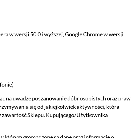
Opera w wersji 50.0 i wyższej, Google Chrome w wersji
 były przetwarzane przez
fonie)
łowo w
polityce prywatności.
jąc na uwadze poszanowanie dóbr osobistych oraz praw
cisk poniżej.
rzymywania się od jakiejkolwiek aktywności, która
w zawartość Sklepu. Kupującego/Użytkownika
, w którym gromadzone są dane oraz informacje o