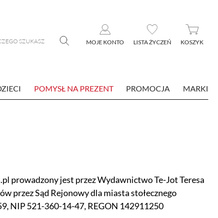
MOJE KONTO
LISTA ŻYCZEŃ
KOSZYK
DZIECI
POMYSŁ NA PREZENT
PROMOCJA
MARKI
.pl prowadzony jest przez Wydawnictwo Te-Jot Teresa
rców przez Sąd Rejonowy dla miasta stołecznego
59, NIP 521-360-14-47, REGON 142911250