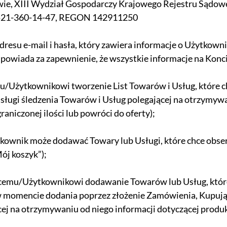
wie, XIII Wydział Gospodarczy Krajowego Rejestru Sądo
P 521-360-14-47, REGON 142911250
resu e-mail i hasła, który zawiera informacje o Użytkown
powiada za zapewnienie, że wszystkie informacje na Konci
mu/Użytkownikowi tworzenie List Towarów i Usług, które
ługi śledzenia Towarów i Usług polegającej na otrzymyw
raniczonej ilości lub powróci do oferty);
tkownik może dodawać Towary lub Usługi, które chce obse
ój koszyk”);
ącemu/Użytkownikowi dodawanie Towarów lub Usług, które
 w momencie dodania poprzez złożenie Zamówienia, Kupują
cej na otrzymywaniu od niego informacji dotyczącej prod