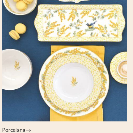
 były przetwarzane przez
łowo w
polityce prywatności.
cisk poniżej.
Porcelana
nie podstawowych funkcji i zabezpieczeń