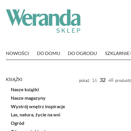
NOWOŚCI
DO DOMU
DO OGRODU
SZKLARNI
KSIĄŻKI
32
16
48
pokaż:
produktó
Nasze książki
Nasze magazyny
Wystrój wnętrz inspiracje
Las, natura, życie na wsi
Ogród