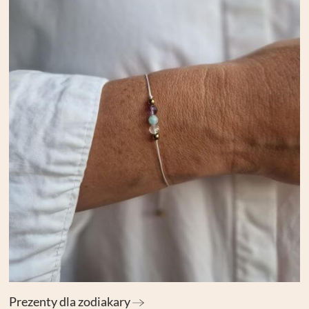
a jako włączone, godzisz się, by informacje przez nie gromadzone
 dostawców narzędzi zewnętrznych na zasadach opisanych szczegó
kie zastosowane na stronie pliki cookies, po prostu kliknij w przy
nych ustawień, skorzystaj z poniższych opcji.
Prezenty dla zodiakary
ędne do prawidłowego działania witryny. Te pliki cookie zapewniają anonimowe działa