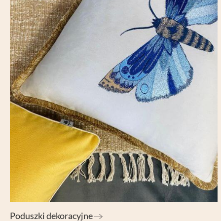
Ustawiając poszczególne narzędzi
administratora tej strony oraz
Jeżeli chcesz zaakceptować wszyst
AKCEPTUJĘ WSZYSTKIE
Aby dokonać bardziej zaawansowa
Niezbędne cookies
Poduszki dekoracyjne
Niezbędne pliki cookie są absolutnie niezb