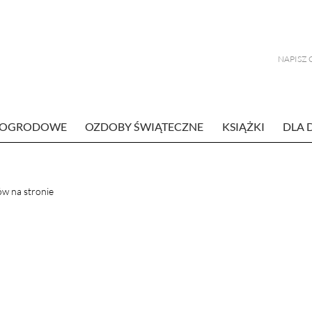
E OGRODOWE
OZDOBY ŚWIĄTECZNE
KSIĄŻKI
DLA 
w na stronie