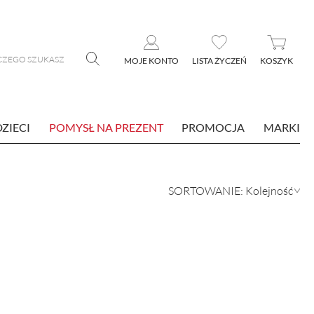
MOJE KONTO
LISTA ŻYCZEŃ
KOSZYK
DZIECI
POMYSŁ NA PREZENT
PROMOCJA
MARKI