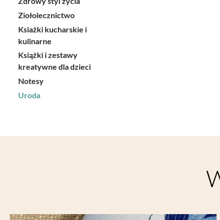
Zdrowy styl życia
Ziołolecznictwo
Ksiażki kucharskie i
kulinarne
Książki i zestawy
kreatywne dla dzieci
Notesy
Uroda
W