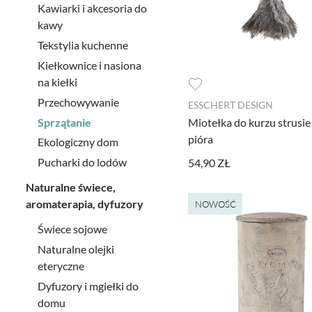
Kawiarki i akcesoria do
kawy
Tekstylia kuchenne
Kiełkownice i nasiona
na kiełki
Przechowywanie
ESSCHERT DESIGN
Sprzątanie
Miotełka do kurzu strusie
pióra
Ekologiczny dom
Pucharki do lodów
54,90 ZŁ
Naturalne świece,
aromaterapia, dyfuzory
NOWOŚĆ
Świece sojowe
Naturalne olejki
eteryczne
Dyfuzory i mgiełki do
domu