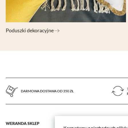
aktywności.
Poduszki dekoracyjne
DARMOWA DOSTAWA OD 350 ZŁ
WERANDA SKLEP
Zamówienia
Korzystamy z niezbędnych plików 