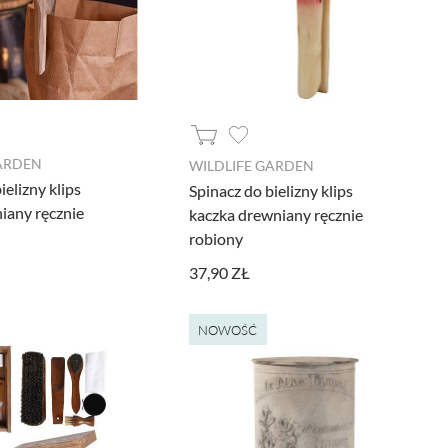
GARDEN
WILDLIFE GARDEN
ielizny klips
Spinacz do bielizny klips
niany ręcznie
kaczka drewniany ręcznie
robiony
37,90 ZŁ
NOWOŚĆ