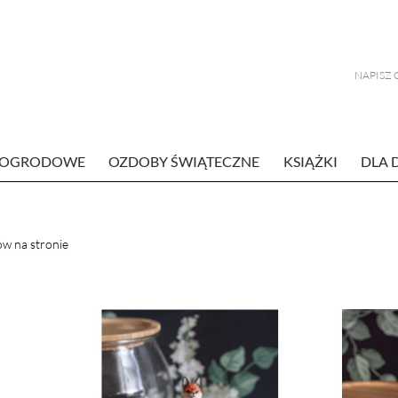
E OGRODOWE
OZDOBY ŚWIĄTECZNE
KSIĄŻKI
DLA 
w na stronie