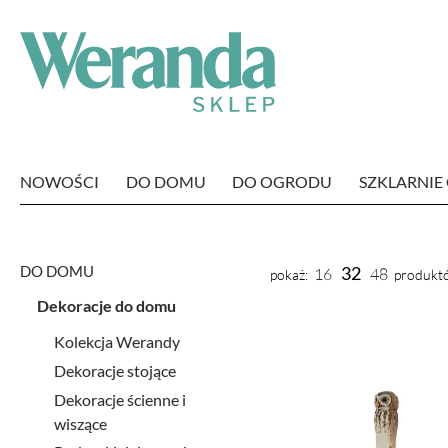
NOWOŚCI
DO DOMU
DO OGRODU
SZKLARNI
DO DOMU
32
16
48
pokaż:
produktó
Dekoracje do domu
Kolekcja Werandy
Dekoracje stojące
Dekoracje ścienne i
wiszące