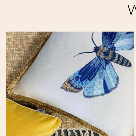
W
Niezbędne cookies
Niezbędne pliki cookie są absolutnie niezb
witryny.
Narzędzia Google
Korzystamy z Google Analytics, czyli narzę
Kod śledzący Google Analytics gromadzi in
profilu użytkownika. Ponadto, informacje
Ads. Jeżeli sobie tego nie życzysz, możesz
Facebook Pixel
W kodzie strony zaimplementowany jest Pixe
sposób informacji kierować do Ciebie spe
dane pozwalające Cię bezpośrednio zidenty