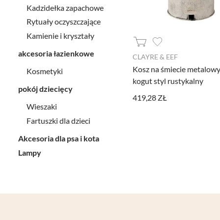
Kadzidełka zapachowe
Rytuały oczyszczające
Kamienie i kryształy
akcesoria łazienkowe
CLAYRE & EEF
Kosz na śmiecie metalow
Kosmetyki
kogut styl rustykalny
pokój dziecięcy
419,28 ZŁ
Wieszaki
Fartuszki dla dzieci
Akcesoria dla psa i kota
Ustawiając poszczególne narzędzi
Lampy
administratora tej strony oraz
Jeżeli chcesz zaakceptować wszyst
AKCEPTUJĘ WSZYSTKIE
Aby dokonać bardziej zaawansowa