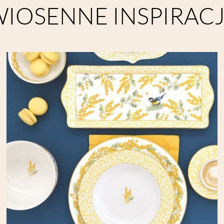
IOSENNE INSPIRAC
ędne do prawidłowego działania witryny. Te pliki cookie zapewniają anonimowe działa
dzia pozwalającego na gromadzenie, przeglądanie i analizę statystyk związanych z akt
formacje na temat Twojej aktywności na naszej stronie, które mogą być przez Googl
 z Google Analytics mogą być wykorzystywane w ustawieniach kampanii reklamowych
 wyłączyć narzędzia Google.
l Facebooka. To kod, który zbiera informacje na temat Twojego korzystania ze strony
rsonalizowaną reklamę w ramach narzędzi reklamowych Facebooka. W ramach tego narz
fikować. Jeżeli wyłączysz Pixel Facebooka, nie będziemy w stanie kierować do Ciebie