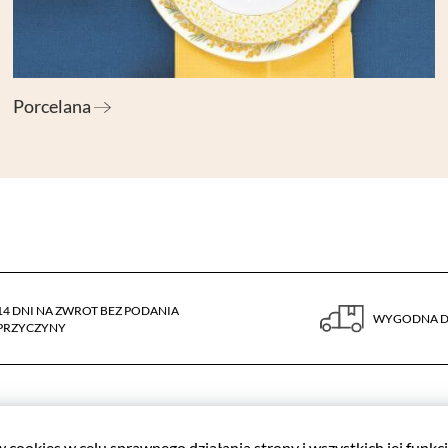
Porcelana
14 DNI NA ZWROT BEZ PODANIA
WYGODNA 
PRZYCZYNY
Kontakt
cookies w celu sprawnego działania strony i wszystkich jej funk