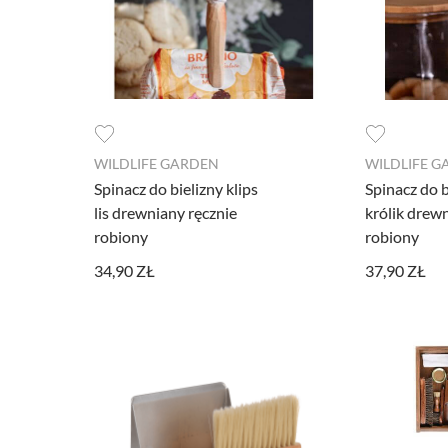
WILDLIFE GARDEN
WILDLIFE 
Spinacz do bielizny klips
Spinacz do b
lis drewniany ręcznie
królik drew
robiony
robiony
34,90 ZŁ
37,90 ZŁ