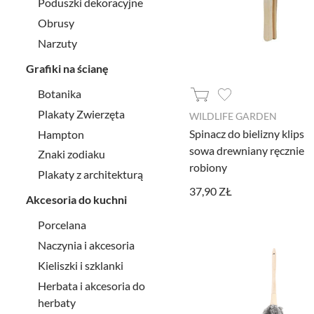
Poduszki dekoracyjne
Obrusy
Narzuty
Grafiki na ścianę
Botanika
Plakaty Zwierzęta
WILDLIFE GARDEN
Spinacz do bielizny klips
Hampton
sowa drewniany ręcznie
Znaki zodiaku
robiony
Plakaty z architekturą
37,90 ZŁ
Akcesoria do kuchni
Porcelana
Naczynia i akcesoria
Kieliszki i szklanki
Herbata i akcesoria do
herbaty