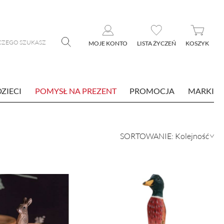
MOJE KONTO
LISTA ŻYCZEŃ
KOSZYK
DZIECI
POMYSŁ NA PREZENT
PROMOCJA
MARKI