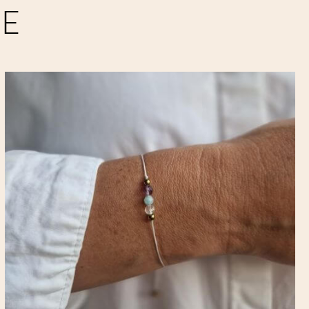
JE
nie podstawowych funkcji i zabezpieczeń
ywnością użytkowników na naszej stronie.
e wykorzystywane przy budowaniu Twojego
 prowadzonych z wykorzystaniem Google
, pozwalając na podstawie zebranych w ten
ędzia nie są gromadzone jakiekolwiek
 reklam dopasowanych do Twojej