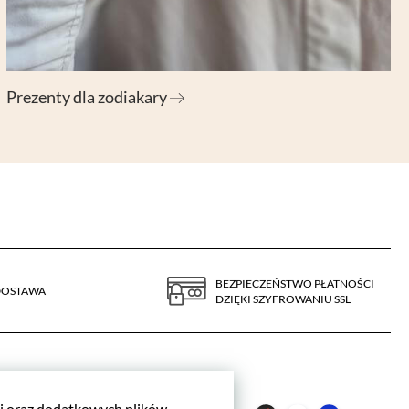
Prezenty dla zodiakary
BEZPIECZEŃSTWO PŁATNOŚCI
DOSTAWA
DZIĘKI SZYFROWANIU SSL
cji oraz dodatkowych plików