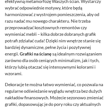
efektywną metamorfozę Waszych ścian. Wystarczy
W kodzie strony zaimplementowany jest Pixel Facebooka. To kod, który zbiera
wybrać odpowiednie motywy, które będą
informacje na temat Twojego korzystania ze strony, pozwalając na podstawie
zebranych w ten sposób informacji kierować do Ciebie spersonalizowaną
harmonizować z wystrojem pomieszczenia, aby od
reklamę w ramach narzędzi reklamowych Facebooka. W ramach tego
razu nadać mu nowego charakteru. Nie trzeba
narzędzia nie są gromadzone jakiekolwiek dane pozwalające Cię bezpośrednio
zidentyfikować. Jeżeli wyłączysz Pixel Facebooka, nie będziemy w stanie
przeprowadzać kosztownych remontów czy
kierować do Ciebie reklam dopasowanych do Twojej aktywności.
wymieniać mebli – kilka dobrze dobranych grafik
potrafi zdziałać cuda! Dzięki nim wnętrze stanie się
bardziej dynamiczne, pełne życia i pozytywnej
energii.
Grafiki na ścianę
są idealnym rozwiązaniem
zarówno dla osób ceniących minimalizm, jak i tych,
którzy lubią otaczać się intensywnymi kolorami i
wzorami.
Dekoracje te można łatwo wymieniać, co pozwala na
regularne odświeżanie wyglądu wnętrza bez dużych
nakładów finansowych. Możecie sezonowo zmieniać
grafiki, dopasowując je do pory roku czy aktualnych