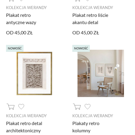
KOLEKCJA WERANDY
KOLEKCJA WERANDY
PROMOCJA
Plakat retro
Plakat retro liście
MARKI
antyczne wazy
akantu detal
OD 45,00 ZŁ
OD 45,00 ZŁ
NOWOŚĆ
NOWOŚĆ
KOLEKCJA WERANDY
KOLEKCJA WERANDY
Plakat retro detal
Plakaty retro
architektoniczny
kolumny