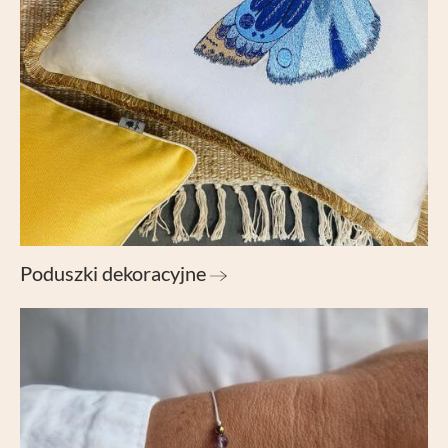
funkcji i zabezpieczeń witryny.
Narzędzia Google
Korzystamy z Google Analytics, czyli narzędzia pozwalającego na
gromadzenie, przeglądanie i analizę statystyk związanych z aktywnością
użytkowników na naszej stronie. Kod śledzący Google Analytics gromadzi
informacje na temat Twojej aktywności na naszej stronie, które mogą być przez
Google wykorzystywane przy budowaniu Twojego profilu użytkownika.
Ponadto, informacje z Google Analytics mogą być wykorzystywane w
ustawieniach kampanii reklamowych prowadzonych z wykorzystaniem
Google Ads. Jeżeli sobie tego nie życzysz, możesz wyłączyć narzędzia Google.
Poduszki dekoracyjne
Facebook Pixel
W kodzie strony zaimplementowany jest Pixel Facebooka. To kod, który zbiera
informacje na temat Twojego korzystania ze strony, pozwalając na podstawie
zebranych w ten sposób informacji kierować do Ciebie spersonalizowaną
reklamę w ramach narzędzi reklamowych Facebooka. W ramach tego
narzędzia nie są gromadzone jakiekolwiek dane pozwalające Cię bezpośrednio
zidentyfikować. Jeżeli wyłączysz Pixel Facebooka, nie będziemy w stanie
kierować do Ciebie reklam dopasowanych do Twojej aktywności.