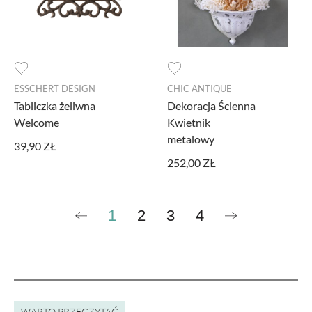
ESSCHERT DESIGN
CHIC ANTIQUE
Tabliczka żeliwna
Dekoracja Ścienna
Welcome
Kwietnik
metalowy
39,90 ZŁ
252,00 ZŁ
1
2
3
4
WARTO PRZECZYTAĆ