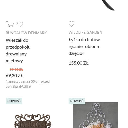
WILDLIFE GARDEN
BUNGALOW DENMARK
Łyżka do butów
Wieszak do
ręcznie robiona
przedpokoju
dzięcioł
drewniany
miętowy
155,00 ZŁ
99,00 ZŁ
69,30 ZŁ
Najniższa cena z 30 dni przed
obniżką:
69,30 zł
NOWOŚĆ
NOWOŚĆ