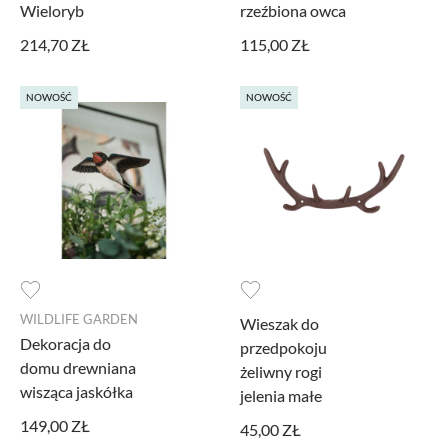
Wieloryb
rzeźbiona owca
214,70 ZŁ
115,00 ZŁ
NOWOŚĆ
NOWOŚĆ
WILDLIFE GARDEN
Wieszak do
Dekoracja do
przedpokoju
domu drewniana
żeliwny rogi
wisząca jaskółka
jelenia małe
149,00 ZŁ
45,00 ZŁ