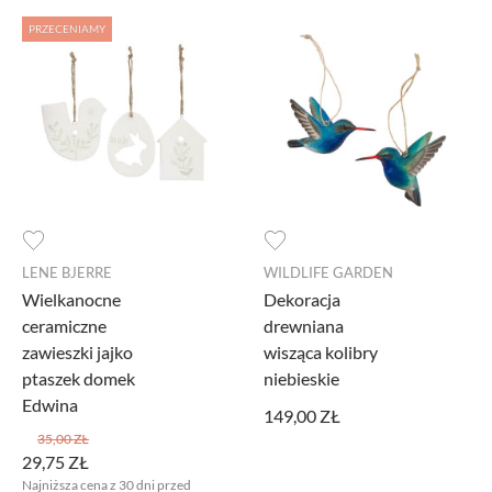
PRZECENIAMY
LENE BJERRE
WILDLIFE GARDEN
Wielkanocne
Dekoracja
ceramiczne
drewniana
zawieszki jajko
wisząca kolibry
ptaszek domek
niebieskie
Edwina
149,00 ZŁ
35,00 ZŁ
29,75 ZŁ
Najniższa cena z 30 dni przed