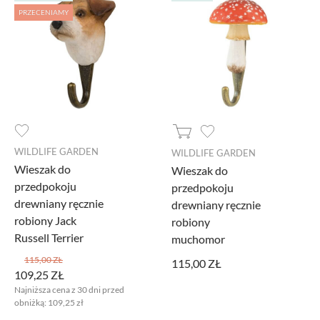
PRZECENIAMY
WILDLIFE GARDEN
WILDLIFE GARDEN
Wieszak do
Wieszak do
przedpokoju
przedpokoju
drewniany ręcznie
drewniany ręcznie
robiony Jack
robiony
Russell Terrier
muchomor
115,00 ZŁ
115,00 ZŁ
109,25 ZŁ
Najniższa cena z 30 dni przed
obniżką:
109,25 zł