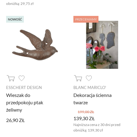
obniżką:
29,75 zł
NOWOŚĆ
PRZECENIAMY
ESSCHERT DESIGN
BLANC MARICLO'
Wieszak do
Dekoracja ścienna
przedpokoju ptak
twarze
żeliwny
199,00 ZŁ
139,30 ZŁ
26,90 ZŁ
Najniższa cena z 30 dni przed
obniżką:
139,30 zł