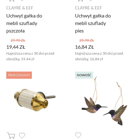
CLAYRE & EEF
CLAYRE & EEF
PROMOCJA
Uchwyt gałka do
Uchwyt gałka do
MARKI
mebli szuflady
mebli szuflady
pszczoła
pies
29,90 ZŁ
25,90 ZŁ
19,44 ZŁ
16,84 ZŁ
Najniższa cena z 30 dni przed
Najniższa cena z 30 dni przed
obniżką:
19,44 zł
obniżką:
16,84 zł
PRZECENIAMY
NOWOŚĆ