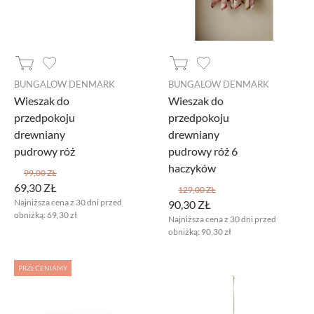
BUNGALOW DENMARK
BUNGALOW DENMARK
Wieszak do
Wieszak do
przedpokoju
przedpokoju
drewniany
drewniany
pudrowy róż
pudrowy róż 6
haczyków
99,00 ZŁ
69,30 ZŁ
129,00 ZŁ
Najniższa cena z 30 dni przed
90,30 ZŁ
obniżką:
69,30 zł
Najniższa cena z 30 dni przed
obniżką:
90,30 zł
Ustawiając poszczególne narzędzia jako włączone, godzisz się, by
informacje przez nie gromadzone były przetwarzane przez
PRZECENIAMY
administratora tej strony oraz dostawców narzędzi zewnętrznych na
zasadach opisanych szczegółowo w
polityce prywatności.
Jeżeli chcesz zaakceptować wszystkie zastosowane na stronie pliki