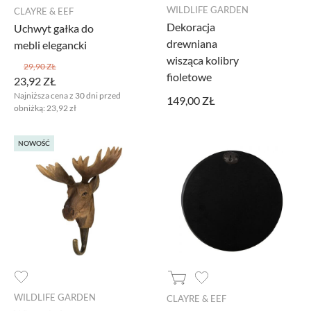
WILDLIFE GARDEN
CLAYRE & EEF
Dekoracja
Uchwyt gałka do
drewniana
mebli elegancki
wisząca kolibry
29,90 ZŁ
fioletowe
23,92 ZŁ
Najniższa cena z 30 dni przed
149,00 ZŁ
obniżką:
23,92 zł
NOWOŚĆ
WILDLIFE GARDEN
CLAYRE & EEF