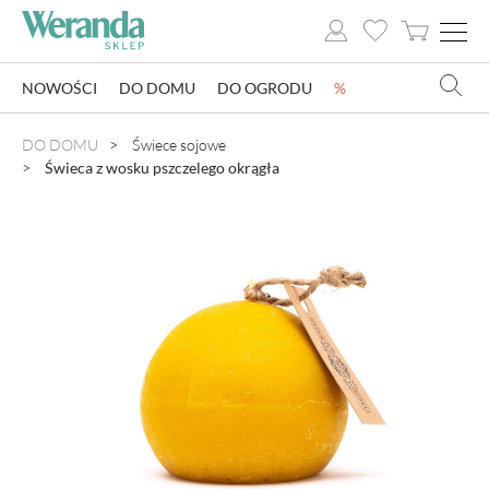
NOWOŚCI
DO DOMU
DO OGRODU
%
NOWOŚCI
DO DOMU
Świece sojowe
Świeca z wosku pszczelego okrągła
DO DOMU
DO OGRODU
SZKLARNIE OGRODOWE
OZDOBY ŚWIĄTECZNE
KSIĄŻKI
DLA DZIECI
POMYSŁ NA PREZENT