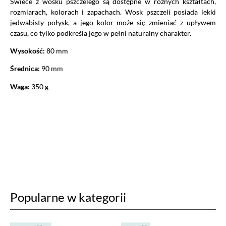
Świece z wosku pszczelego są dostępne w różnych kształtach,
rozmiarach, kolorach i zapachach. Wosk pszczeli posiada lekki
jedwabisty połysk, a jego kolor może się zmieniać z upływem
czasu, co tylko podkreśla jego w pełni naturalny charakter.
Wysokość:
80 mm
Średnica:
90 mm
Waga:
350 g
Popularne w kategorii
Ustawiając poszczególne narzędzia jako włączone, godzisz się, by
informacje przez nie gromadzone były przetwarzane przez