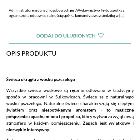
Administratorem danych osobowych jest Wydawnictwo Te-Jot spółka z
ograniczoną odpowiedzialnością spółka komandytowa z siedzibą w
[...]
Warszawie, ul. Malczewskiego 19,Warszawa 02-612. Spółka
poinformowała mnie również o dobrowolności podania danych i
DODAJ DO ULUBIONYCH
przysługujących mi prawach zgodnie z art. 24 ust. 1 pkt 3 i 4 ustawy z dnia
29 sierpnia 1997 r. o ochronie danych osobowych (tekst jednolity: Dz.U. z
2002r. nr 101, poz. 926 ze zm.), w szczególności o prawie dostępu do treści
OPIS PRODUKTU
danych i ich poprawiania oraz zobowiązała się, iż moje dane nie będą
udostępniane innym odbiorcom.
Świeca okrągła z wosku pszczelego
Wszystkie świece woskowe są ręcznie odlewane w tradycyjny
sposób w pracowni w Sułkowicach. Świece są z naturalnego
wosku pszczelego. Naturalne świece charakteryzują się ciepłym
światłem oraz
niespotykanym aromatem - to magiczne
połączenie zapachu miodu i propolisu
, który wytwarza wyjątkową
atmosferę w każdym pomieszczeniu.
Zapach jest wyjątkowy i
niezwykle intensywny.