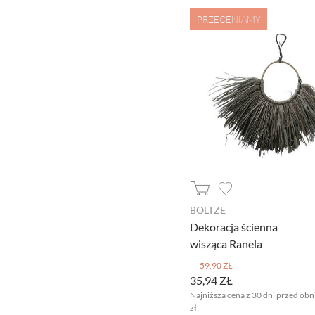
PRZECENIAMY
Niezbędne cookies
Niezbędne pliki cookie są absolutnie niezb
witryny.
Narzędzia Google
Korzystamy z Google Analytics, czyli narzę
Kod śledzący Google Analytics gromadzi in
profilu użytkownika. Ponadto, informacje
Ads. Jeżeli sobie tego nie życzysz, możesz
BOLTZE
Dekoracja ścienna
Facebook Pixel
wisząca Ranela
W kodzie strony zaimplementowany jest Pixe
59,90 ZŁ
sposób informacji kierować do Ciebie spe
35,94 ZŁ
dane pozwalające Cię bezpośrednio zidenty
Najniższa cena z 30 dni przed obn
aktywności.
zł