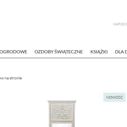
E OGRODOWE
OZDOBY ŚWIĄTECZNE
KSIĄŻKI
DLA 
w na stronie
NOWOŚĆ