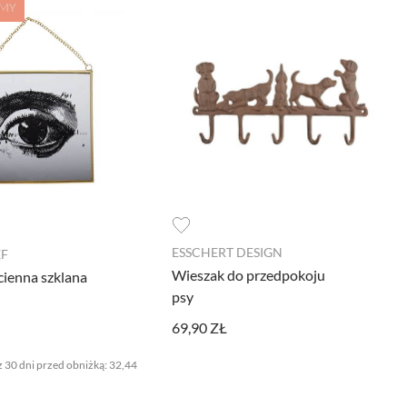
AMY
 były przetwarzane przez
ESSCHERT DESIGN
EF
łowo w
polityce prywatności.
Wieszak do przedpokoju
cienna szklana
psy
cisk poniżej.
69,90 ZŁ
z 30 dni przed obniżką:
32,44