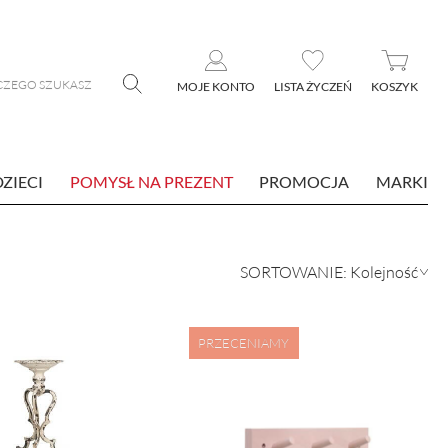
MOJE KONTO
LISTA ŻYCZEŃ
KOSZYK
DZIECI
POMYSŁ NA PREZENT
PROMOCJA
MARKI
PRZECENIAMY