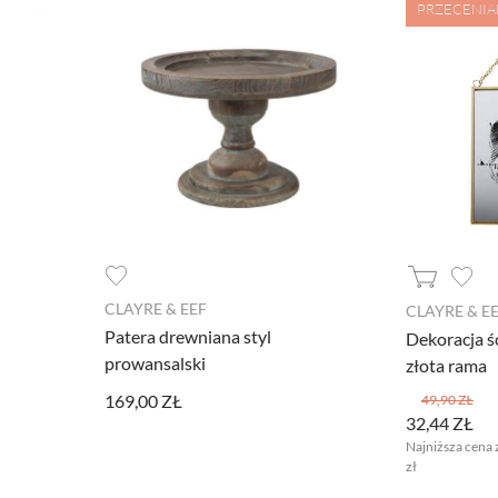
PRZECENI
a jako włączone, godzisz się, by informacje przez nie gromadzone
CLAYRE & EEF
CLAYRE & E
 dostawców narzędzi zewnętrznych na zasadach opisanych szczegó
Patera drewniana styl
Dekoracja ś
prowansalski
złota rama
kie zastosowane na stronie pliki cookies, po prostu kliknij w przy
169,00 ZŁ
49,90 ZŁ
32,44 ZŁ
Najniższa cena 
nych ustawień, skorzystaj z poniższych opcji.
zł