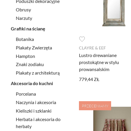
Poduszki dekoracyjne
Obrusy
Narzuty
Grafiki na ścianę
Botanika
Plakaty Zwierzęta
CLAYRE & EEF
Lustro drewaniane
Hampton
prostokątne w stylu
Znaki zodiaku
prowansalskim
Plakaty z architekturą
779,44 ZŁ
Akcesoria do kuchni
Porcelana
Naczynia i akcesoria
PRZECENIAMY
Kieliszki i szklanki
Herbata i akcesoria do
herbaty