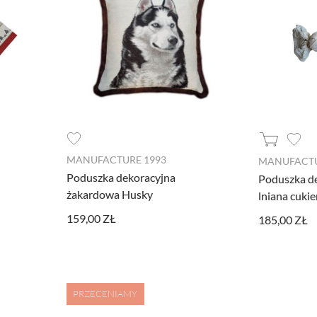
MANUFACTURE 1993
MANUFACTU
Poduszka dekoracyjna
Poduszka d
żakardowa Husky
lniana cuki
159,00 ZŁ
185,00 ZŁ
PRZECENIAMY