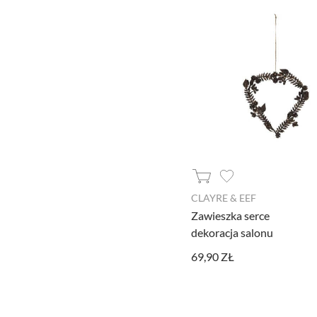
Ustawiając poszczególne narzędzi
CLAYRE & EEF
administratora tej strony oraz
Zawieszka serce
dekoracja salonu
Jeżeli chcesz zaakceptować wszyst
69,90 ZŁ
AKCEPTUJĘ WSZYSTKIE
Aby dokonać bardziej zaawansowa