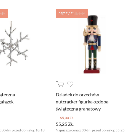
AMY
PRZECENIAMY
ąteczna
Dziadek do orzechów
gałązek
nutcracker figurka ozdoba
świąteczna granatowy
65,00 ZŁ
55,25 ZŁ
z 30 dni przed obniżką:
18,13
Najniższa cena z 30 dni przed obniżką:
55,25