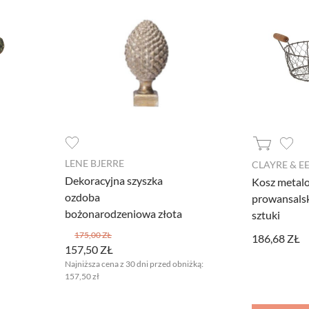
LENE BJERRE
CLAYRE & E
Dekoracyjna szyszka
Kosz metalo
ozdoba
prowansalsk
bożonarodzeniowa złota
sztuki
175,00 ZŁ
186,68 ZŁ
157,50 ZŁ
Najniższa cena z 30 dni przed obniżką:
157,50 zł