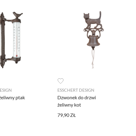
nie podstawowych funkcji i zabezpieczeń
ywnością użytkowników na naszej stronie.
e wykorzystywane przy budowaniu Twojego
 prowadzonych z wykorzystaniem Google
ESIGN
ESSCHERT DESIGN
eliwny ptak
Dzwonek do drzwi
żeliwny kot
, pozwalając na podstawie zebranych w ten
79,90 ZŁ
ędzia nie są gromadzone jakiekolwiek
 reklam dopasowanych do Twojej