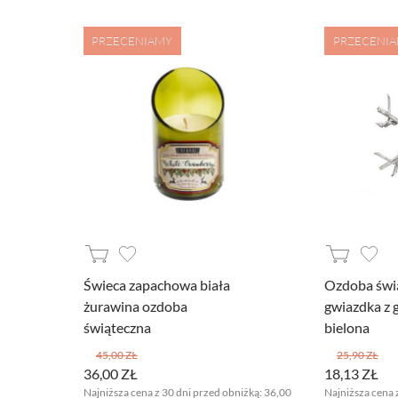
PRZECENIAMY
PRZECENI
Świeca zapachowa biała
Ozdoba świ
żurawina ozdoba
gwiazdka z 
świąteczna
bielona
45,00 ZŁ
25,90 ZŁ
36,00 ZŁ
18,13 ZŁ
Najniższa cena z 30 dni przed obniżką:
36,00
Najniższa cena 