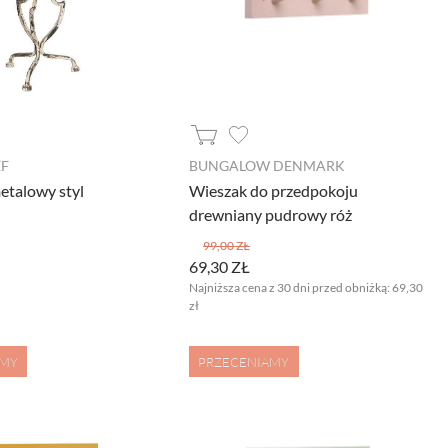
EF
BUNGALOW DENMARK
etalowy styl
Wieszak do przedpokoju
drewniany pudrowy róż
99,00 ZŁ
69,30 ZŁ
Najniższa cena z 30 dni przed obniżką:
69,30
zł
AMY
PRZECENIAMY