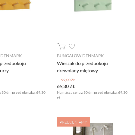
 DENMARK
BUNGALOW DENMARK
 przedpokoju
Wieszak do przedpokoju
urry
drewniany miętowy
99,00 ZŁ
69,30 ZŁ
z 30 dni przed obniżką:
69,30
Najniższa cena z 30 dni przed obniżką:
69,30
zł
PRZECENIAMY