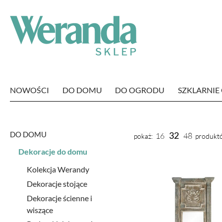
NOWOŚCI
DO DOMU
DO OGRODU
SZKLARNI
DO DOMU
32
16
48
pokaż:
produktó
Dekoracje do domu
Kolekcja Werandy
Dekoracje stojące
Dekoracje ścienne i
wiszące