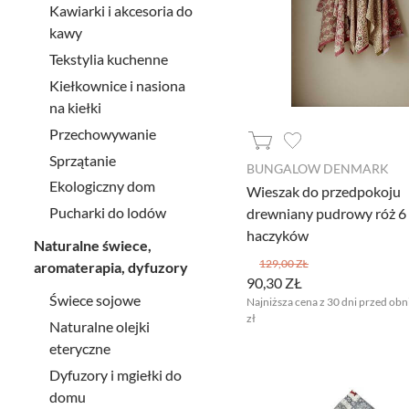
Kawiarki i akcesoria do
kawy
Tekstylia kuchenne
Kiełkownice i nasiona
na kiełki
Przechowywanie
Sprzątanie
BUNGALOW DENMARK
Ekologiczny dom
Wieszak do przedpokoju
Pucharki do lodów
drewniany pudrowy róż 6
haczyków
Naturalne świece,
129,00 ZŁ
aromaterapia, dyfuzory
90,30 ZŁ
Świece sojowe
Najniższa cena z 30 dni przed obn
zł
Naturalne olejki
eteryczne
Dyfuzory i mgiełki do
domu