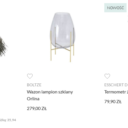
NOWOŚĆ
ędne do prawidłowego działania witryny. Te pliki cookie zapewniają anonimowe działa
dzia pozwalającego na gromadzenie, przeglądanie i analizę statystyk związanych z akt
formacje na temat Twojej aktywności na naszej stronie, które mogą być przez Googl
 z Google Analytics mogą być wykorzystywane w ustawieniach kampanii reklamowych
 wyłączyć narzędzia Google.
BOLTZE
ESSCHERT D
Wazon lampion szklany
Termometr ż
Orlina
79,90 ZŁ
l Facebooka. To kod, który zbiera informacje na temat Twojego korzystania ze strony
279,00 ZŁ
rsonalizowaną reklamę w ramach narzędzi reklamowych Facebooka. W ramach tego narz
fikować. Jeżeli wyłączysz Pixel Facebooka, nie będziemy w stanie kierować do Ciebie
iżką:
35,94