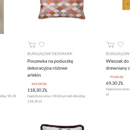
BUNGALOW DENMARK
BUNGALOW
Poszewka na poduszkę
Wieszak do
dekoracyjna różowe
drewniany c
arlekin
99,00 ZŁ
69,30 ZŁ
169,00 ZŁ
Najniższa cena 
118,30 ZŁ
zł
iżką:
90,30
Najniższa cena z 30 dni przed obniżką:
118,30 zł