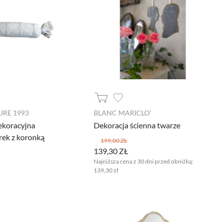
RE 1993
BLANC MARICLO'
ekoracyjna
Dekoracja ścienna twarze
erek z koronką
199,00 ZŁ
139,30 ZŁ
Najniższa cena z 30 dni przed obniżką:
139,30 zł