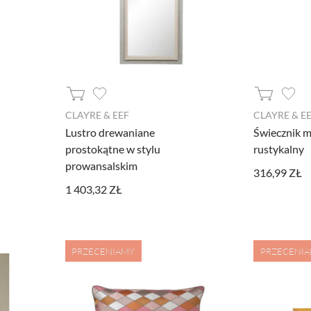
CLAYRE & EEF
CLAYRE & E
Lustro drewaniane
Świecznik m
prostokątne w stylu
rustykalny
prowansalskim
316,99 ZŁ
1 403,32 ZŁ
PRZECENIAMY
PRZECENI