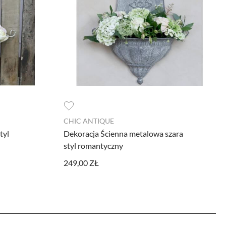
ywnością użytkowników na naszej stronie.
e wykorzystywane przy budowaniu Twojego
 prowadzonych z wykorzystaniem Google
, pozwalając na podstawie zebranych w ten
CHIC ANTIQUE
ędzia nie są gromadzone jakiekolwiek
tyl
Dekoracja Ścienna metalowa szara
 reklam dopasowanych do Twojej
styl romantyczny
249,00 ZŁ