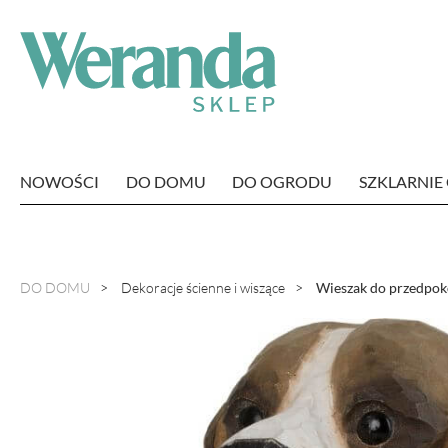
NOWOŚCI
DO DOMU
DO OGRODU
SZKLARNI
DO DOMU
Dekoracje ścienne i wiszące
Wieszak do przedpoko