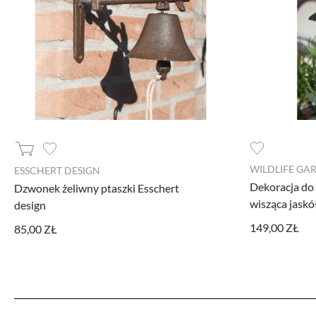
Narzędzia Google
Korzystamy z Google Analytics, czyli narzę
Kod śledzący Google Analytics gromadzi in
profilu użytkownika. Ponadto, informacje
Ads. Jeżeli sobie tego nie życzysz, możesz
Facebook Pixel
W kodzie strony zaimplementowany jest Pixe
WILDLIFE GA
ESSCHERT DESIGN
sposób informacji kierować do Ciebie spe
Dekoracja do
Dzwonek żeliwny ptaszki Esschert
dane pozwalające Cię bezpośrednio zidenty
aktywności.
wisząca jaskó
design
149,00 ZŁ
85,00 ZŁ