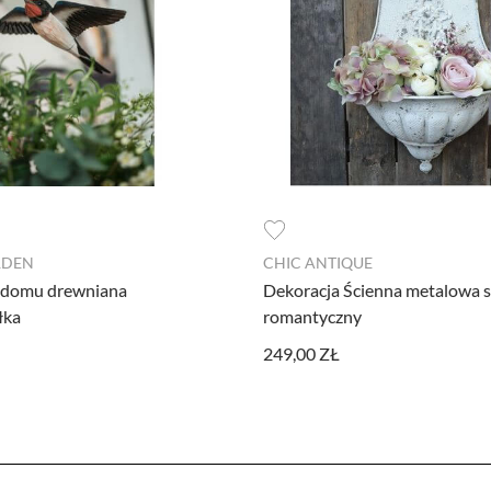
dzia pozwalającego na gromadzenie, przeglądanie i analizę statystyk związanych z akt
formacje na temat Twojej aktywności na naszej stronie, które mogą być przez Googl
 z Google Analytics mogą być wykorzystywane w ustawieniach kampanii reklamowych
 wyłączyć narzędzia Google.
l Facebooka. To kod, który zbiera informacje na temat Twojego korzystania ze strony
RDEN
CHIC ANTIQUE
rsonalizowaną reklamę w ramach narzędzi reklamowych Facebooka. W ramach tego narz
 domu drewniana
Dekoracja Ścienna metalowa s
fikować. Jeżeli wyłączysz Pixel Facebooka, nie będziemy w stanie kierować do Ciebie
łka
romantyczny
249,00 ZŁ