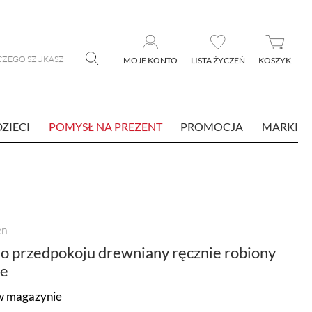
MOJE KONTO
LISTA ŻYCZEŃ
KOSZYK
DZIECI
POMYSŁ NA PREZENT
PROMOCJA
MARKI
en
o przedpokoju drewniany ręcznie robiony
le
w magazynie