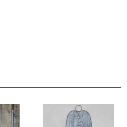
 były przetwarzane przez
łowo w
polityce prywatności.
cisk poniżej.
nie podstawowych funkcji i zabezpieczeń