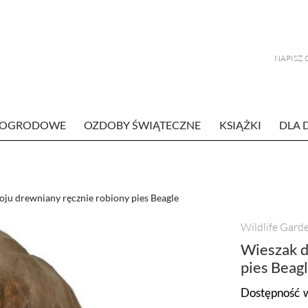
E OGRODOWE
OZDOBY ŚWIĄTECZNE
KSIĄŻKI
DLA 
ju drewniany ręcznie robiony pies Beagle
Wildlife Gard
Wieszak d
pies Beag
Dostępność