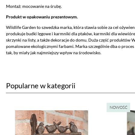
Montaż: mocowanie na śrubę.
Produkt w opakowaniu prezentowym.
Wildlife Garden to szwedzka marka, która stawia sobie za cel ożywie
produkuje budki lęgowe i karmniki dla ptaków, karmniki dla wiewiór
Ustawiając poszczególne narzędzi
skrzynki na listy, a także dekoracje do domu. Duża część produktów Wi
administratora tej strony oraz
pomalowane ekologicznymi farbami. Marka szczególnie dba o proces p
tak, by miały jak najmniejszy wpływ na środowisko.
Jeżeli chcesz zaakceptować wszyst
AKCEPTUJĘ WSZYSTKIE
Popularne w kategorii
Aby dokonać bardziej zaawansowa
NOWOŚĆ
Niezbędne cookies
Niezbędne pliki cookie są absolutnie niezb
witryny.