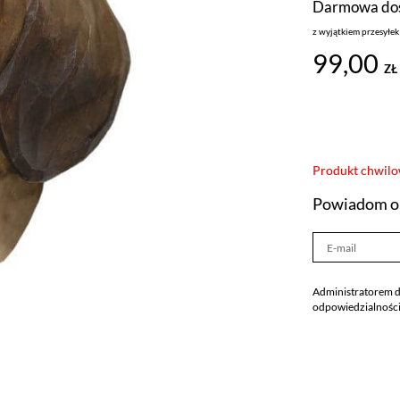
Darmowa dos
z wyjątkiem przesyłe
99,00
ZŁ
Produkt chwilo
Powiadom o 
Administratorem d
odpowiedzialności
Warszawie, ul. Ma
dobrowolności poda
z dnia 29 sierpnia
926 ze zm.), w szc
się, iż moje dane 