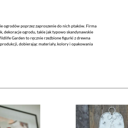
nie ogrodów poprzez zaproszenie do nich ptaków. Firma
ek, dekoracje ogrodu, takie jak typowo skandynawskie
a jako włączone, godzisz się, by informacje przez nie gromadzone
ldlife Garden to ręcznie rzeźbione figurki z drewna
 dostawców narzędzi zewnętrznych na zasadach opisanych szczegó
rodukcji, dobierając materiały, kolory i opakowania
kie zastosowane na stronie pliki cookies, po prostu kliknij w przy
nych ustawień, skorzystaj z poniższych opcji.
ędne do prawidłowego działania witryny. Te pliki cookie zapewniają anonimowe działa