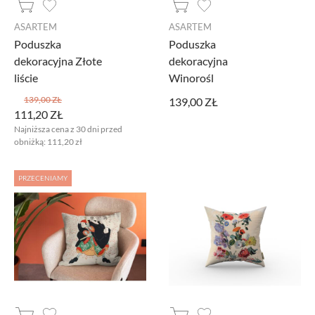
ASARTEM
ASARTEM
Poduszka
Poduszka
dekoracyjna Złote
dekoracyjna
liście
Winorośl
139,00 ZŁ
139,00 ZŁ
111,20 ZŁ
Najniższa cena z 30 dni przed
obniżką:
111,20 zł
PRZECENIAMY