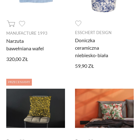
ESSCHERT DESIGN
MANUFACTURE 1993
Doniczka
Narzuta
ceramiczna
bawełniana wafel
niebiesko-biała
320,00 ZŁ
59,90 ZŁ
PRZECENIAMY