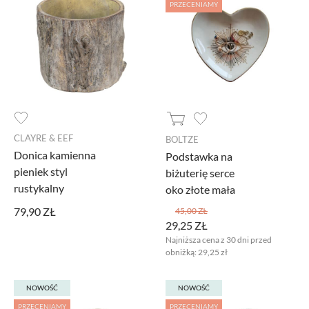
PRZECENIAMY
CLAYRE & EEF
BOLTZE
Donica kamienna
Podstawka na
pieniek styl
biżuterię serce
rustykalny
oko złote mała
79,90 ZŁ
45,00 ZŁ
29,25 ZŁ
Najniższa cena z 30 dni przed
obniżką:
29,25 zł
NOWOŚĆ
NOWOŚĆ
PRZECENIAMY
PRZECENIAMY