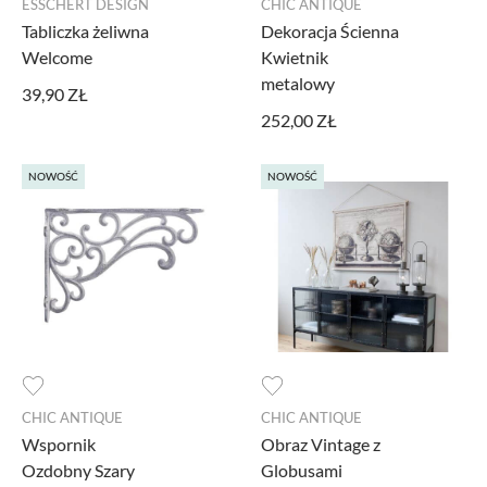
ESSCHERT DESIGN
CHIC ANTIQUE
Tabliczka żeliwna
Dekoracja Ścienna
Welcome
Kwietnik
metalowy
39,90 ZŁ
252,00 ZŁ
NOWOŚĆ
NOWOŚĆ
CHIC ANTIQUE
CHIC ANTIQUE
Wspornik
Obraz Vintage z
Ozdobny Szary
Globusami