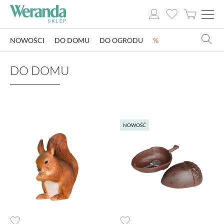
NOWOŚCI
DO DOMU
DO OGRODU
%
NOWOŚCI
DO DOMU
DO DOMU
DO OGRODU
NOWOŚĆ
SZKLARNIE OGRODOWE
OZDOBY ŚWIĄTECZNE
KSIĄŻKI
DLA DZIECI
POMYSŁ NA PREZENT