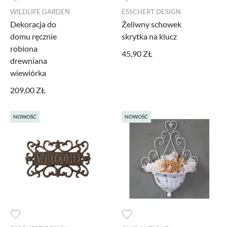
WILDLIFE GARDEN
ESSCHERT DESIGN
PROMOCJA
Dekoracja do
Żeliwny schowek
MARKI
domu ręcznie
skrytka na klucz
robiona
45,90 ZŁ
drewniana
wiewiórka
209,00 ZŁ
NOWOŚĆ
NOWOŚĆ