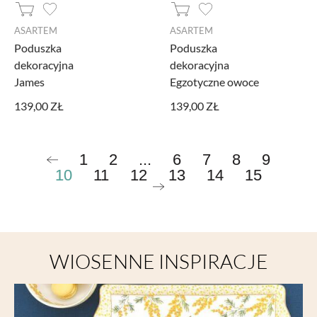
ASARTEM
ASARTEM
Poduszka
Poduszka
dekoracyjna
dekoracyjna
James
Egzotyczne owoce
139,00 ZŁ
139,00 ZŁ
1
2
...
6
7
8
9
10
11
12
13
14
15
WIOSENNE INSPIRACJE