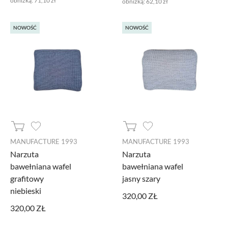
obniżką:
71,10 zł
obniżką:
62,10 zł
NOWOŚĆ
NOWOŚĆ
MANUFACTURE 1993
MANUFACTURE 1993
Narzuta
Narzuta
bawełniana wafel
bawełniana wafel
grafitowy
jasny szary
niebieski
320,00 ZŁ
320,00 ZŁ