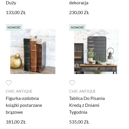
Duży
dekoracja
133,00 ZŁ
230,00 ZŁ
NOWOŚĆ
NOWOŚĆ
CHIC ANTIQUE
CHIC ANTIQUE
Figurka ozdobna
Tablica Do Pisania
książki postarzane
Kredą z Dniami
brązowe
Tygodnia
181,00 ZŁ
535,00 ZŁ