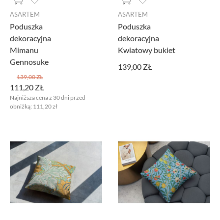
ASARTEM
ASARTEM
Poduszka
Poduszka
dekoracyjna
dekoracyjna
Mimanu
Kwiatowy bukiet
Gennosuke
139,00 ZŁ
139,00 ZŁ
111,20 ZŁ
Najniższa cena z 30 dni przed
obniżką:
111,20 zł