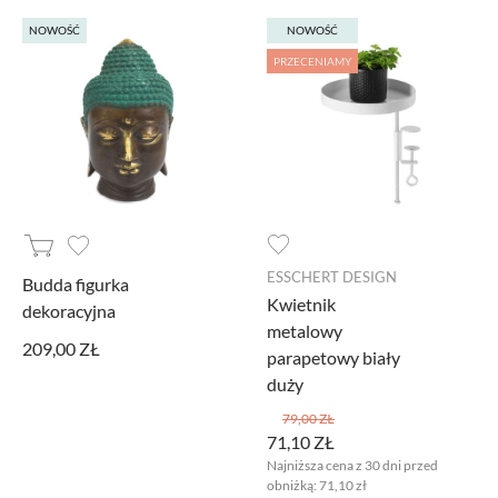
NOWOŚĆ
NOWOŚĆ
PRZECENIAMY
ESSCHERT DESIGN
Budda figurka
Kwietnik
dekoracyjna
metalowy
209,00 ZŁ
parapetowy biały
duży
79,00 ZŁ
71,10 ZŁ
Najniższa cena z 30 dni przed
obniżką:
71,10 zł