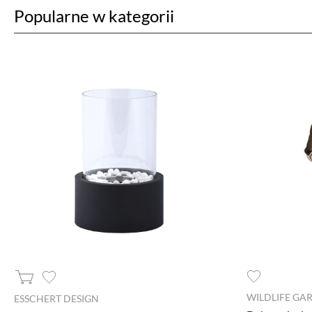
Ustawiając poszczególne narzędzi
Popularne w kategorii
administratora tej strony oraz
Jeżeli chcesz zaakceptować wszyst
AKCEPTUJĘ WSZYSTKIE
Aby dokonać bardziej zaawansowa
Niezbędne cookies
Niezbędne pliki cookie są absolutnie niezb
witryny.
Narzędzia Google
Korzystamy z Google Analytics, czyli narzę
Kod śledzący Google Analytics gromadzi in
WILDLIFE GA
ESSCHERT DESIGN
profilu użytkownika. Ponadto, informacje