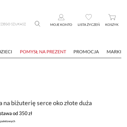
MOJE KONTO
LISTA ŻYCZEŃ
KOSZYK
DZIECI
POMYSŁ NA PREZENT
PROMOCJA
MARKI
 na biżuterię serce oko złote duża
tawa od 350 zł
k paletowych