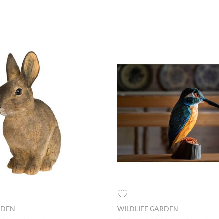
a jako włączone, godzisz się, by informacje przez nie gromadzone
 dostawców narzędzi zewnętrznych na zasadach opisanych szczegó
kie zastosowane na stronie pliki cookies, po prostu kliknij w przy
nych ustawień, skorzystaj z poniższych opcji.
ędne do prawidłowego działania witryny. Te pliki cookie zapewniają anonimowe działa
dzia pozwalającego na gromadzenie, przeglądanie i analizę statystyk związanych z akt
formacje na temat Twojej aktywności na naszej stronie, które mogą być przez Googl
RDEN
WILDLIFE GARDEN
 z Google Analytics mogą być wykorzystywane w ustawieniach kampanii reklamowych