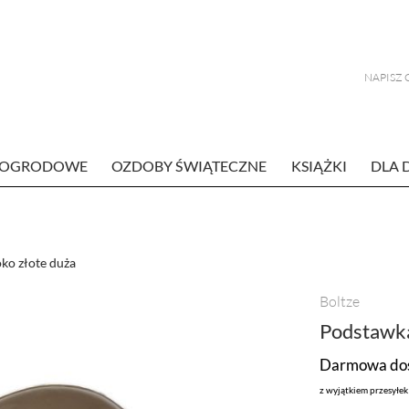
E OGRODOWE
OZDOBY ŚWIĄTECZNE
KSIĄŻKI
DLA 
oko złote duża
Boltze
Podstawka
Darmowa dos
z wyjątkiem przesyłe