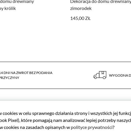
 domu drewniany
Dekoracja do domu drewnian
 wyłączyć narzędzia Google.
ny królik
zimorodek
145,00 ZŁ
l Facebooka. To kod, który zbiera informacje na temat Twojego korzystania ze strony
rsonalizowaną reklamę w ramach narzędzi reklamowych Facebooka. W ramach tego narz
fikować. Jeżeli wyłączysz Pixel Facebooka, nie będziemy w stanie kierować do Ciebie
14 DNI NA ZWROT BEZ PODANIA
WYGODNA 
PRZYCZYNY
Kontakt
cookies w celu sprawnego działania strony i wszystkich jej funk
+ 48 734 423 498
ook Pixel), które pomagają nam analizować lepiej potrzeby naszyc
MIANY
ów cookies na zasadach opisanych w
polityce prywatności
?
SKLEP_WERANDA[AT]WER