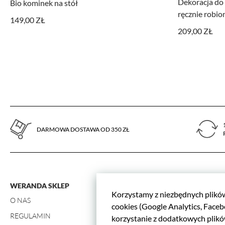
Dekoracja do
Bio kominek na stół
Ads. Jeżeli sobie tego nie życzysz, możesz
ręcznie robio
149,00 ZŁ
209,00 ZŁ
Facebook Pixel
W kodzie strony zaimplementowany jest Pixe
sposób informacji kierować do Ciebie spe
dane pozwalające Cię bezpośrednio zidenty
aktywności.
DARMOWA DOSTAWA OD 350 ZŁ
WERANDA SKLEP
Zamówienia
Korzystamy z niezbędnych plików 
O NAS
DOSTAWA
cookies (Google Analytics, Faceb
REGULAMIN
ZWROTY I WY
korzystanie z dodatkowych plik