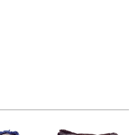
 były przetwarzane przez
łowo w
polityce prywatności.
cisk poniżej.
nie podstawowych funkcji i zabezpieczeń