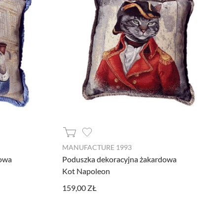
ywnością użytkowników na naszej stronie.
e wykorzystywane przy budowaniu Twojego
 prowadzonych z wykorzystaniem Google
, pozwalając na podstawie zebranych w ten
ędzia nie są gromadzone jakiekolwiek
MANUFACTURE 1993
 reklam dopasowanych do Twojej
dowa
Poduszka dekoracyjna żakardowa
Kot Napoleon
159,00 ZŁ