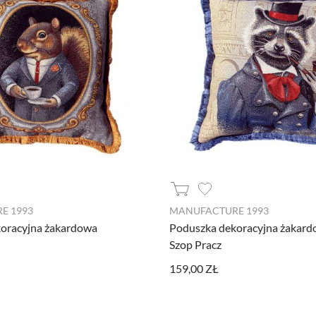
dzia pozwalającego na gromadzenie, przeglądanie i analizę statystyk związanych z akt
formacje na temat Twojej aktywności na naszej stronie, które mogą być przez Googl
 z Google Analytics mogą być wykorzystywane w ustawieniach kampanii reklamowych
 wyłączyć narzędzia Google.
l Facebooka. To kod, który zbiera informacje na temat Twojego korzystania ze strony
rsonalizowaną reklamę w ramach narzędzi reklamowych Facebooka. W ramach tego narz
E 1993
MANUFACTURE 1993
fikować. Jeżeli wyłączysz Pixel Facebooka, nie będziemy w stanie kierować do Ciebie
oracyjna żakardowa
Poduszka dekoracyjna żakar
Szop Pracz
159,00 ZŁ