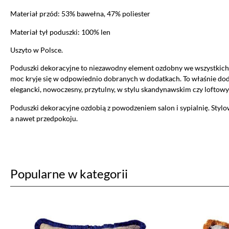
Materiał przód: 53% bawełna, 47% poliester
Materiał tył poduszki: 100% len
Uszyto w Polsce.
Poduszki dekoracyjne to niezawodny element ozdobny we wszystkich
moc kryje się w odpowiednio dobranych w dodatkach. To właśnie dod
Ustawiając poszczególne narzędzi
elegancki, nowoczesny, przytulny, w stylu skandynawskim czy loftow
administratora tej strony oraz
Poduszki dekoracyjne ozdobią z powodzeniem salon i sypialnię. Styl
Jeżeli chcesz zaakceptować wszyst
a nawet przedpokoju.
AKCEPTUJĘ WSZYSTKIE
Aby dokonać bardziej zaawansowa
Popularne w kategorii
Niezbędne cookies
Niezbędne pliki cookie są absolutnie niezb
witryny.