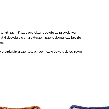
 wnętrzach. Każdy projektant powie, że prawdziwa
atki decydują o charakterze naszego domu: czy będzie
a jako włączone, godzisz się, by informacje przez nie gromadzone
ym.
 dostawców narzędzi zewnętrznych na zasadach opisanych szczegó
owo będą się prezentować również w pokoju dziecięcym,
kie zastosowane na stronie pliki cookies, po prostu kliknij w przy
nych ustawień, skorzystaj z poniższych opcji.
ędne do prawidłowego działania witryny. Te pliki cookie zapewniają anonimowe działa