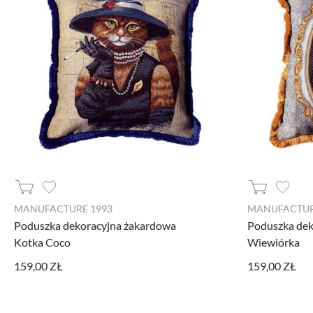
Narzędzia Google
Korzystamy z Google Analytics, czyli narzę
Kod śledzący Google Analytics gromadzi in
profilu użytkownika. Ponadto, informacje
Ads. Jeżeli sobie tego nie życzysz, możesz
Facebook Pixel
W kodzie strony zaimplementowany jest Pixe
sposób informacji kierować do Ciebie spe
MANUFACTURE 1993
MANUFACTUR
dane pozwalające Cię bezpośrednio zidenty
aktywności.
Poduszka dekoracyjna żakardowa
Poduszka dek
Kotka Coco
Wiewiórka
159,00 ZŁ
159,00 ZŁ