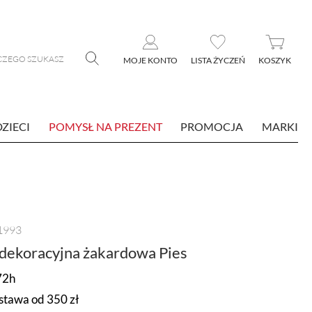
MOJE KONTO
LISTA ŻYCZEŃ
KOSZYK
DZIECI
POMYSŁ NA PREZENT
PROMOCJA
MARKI
1993
dekoracyjna żakardowa Pies
72h
tawa od 350 zł