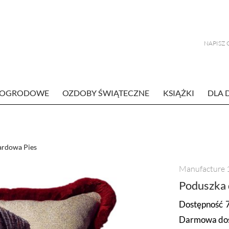
E OGRODOWE
OZDOBY ŚWIĄTECZNE
KSIĄŻKI
DLA 
ardowa Pies
Manufacture 
Poduszka 
Dostępność
Darmowa dos