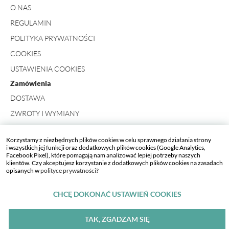
O NAS
REGULAMIN
POLITYKA PRYWATNOŚCI
COOKIES
USTAWIENIA COOKIES
Zamówienia
DOSTAWA
ZWROTY I WYMIANY
FORMULARZ ZWROTU
Korzystamy z niezbędnych plików cookies w celu sprawnego działania strony
Kontakt
i wszystkich jej funkcji oraz dodatkowych plików cookies (Google Analytics,
Facebook Pixel), które pomagają nam analizować lepiej potrzeby naszych
+ 48 734 423 498
klientów. Czy akceptujesz korzystanie z dodatkowych plików cookies na zasadach
opisanych w
polityce prywatności
?
SKLEP_WERANDA[AT]WERANDA.PL
CHCĘ DOKONAĆ USTAWIEŃ COOKIES
TAK, ZGADZAM SIĘ