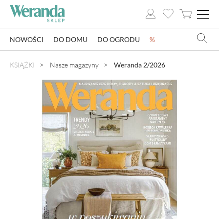
NOWOŚCI
DO DOMU
DO OGRODU
%
NOWOŚCI
KSIĄŻKI
Nasze magazyny
Weranda 2/2026
DO DOMU
DO OGRODU
SZKLARNIE OGRODOWE
OZDOBY ŚWIĄTECZNE
KSIĄŻKI
DLA DZIECI
POMYSŁ NA PREZENT