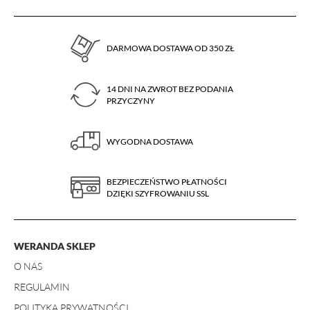
reklamę w ramach narzędzi reklamowych Facebooka. W ramach tego
narzędzia nie są gromadzone jakiekolwiek dane pozwalające Cię bezpośrednio
zidentyfikować. Jeżeli wyłączysz Pixel Facebooka, nie będziemy w stanie
kierować do Ciebie reklam dopasowanych do Twojej aktywności.
DARMOWA DOSTAWA OD 350 ZŁ
14 DNI NA ZWROT BEZ PODANIA
PRZYCZYNY
WYGODNA DOSTAWA
BEZPIECZEŃSTWO PŁATNOŚCI
DZIĘKI SZYFROWANIU SSL
WERANDA SKLEP
O NAS
REGULAMIN
POLITYKA PRYWATNOŚCI