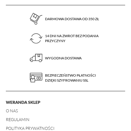
DARMOWA DOSTAWA OD 350 ZŁ
14 DNI NA ZWROT BEZ PODANIA
PRZYCZYNY
WYGODNA DOSTAWA
BEZPIECZEŃSTWO PŁATNOŚCI
DZIĘKI SZYFROWANIU SSL
WERANDA SKLEP
O NAS
REGULAMIN
POLITYKA PRYWATNOŚCI