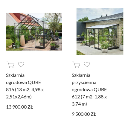
Szklarnia
Szklarnia
ogrodowa QUBE
przyścienna
816 (13 m2; 4,98 x
ogrodowa QUBE
2,51x2,46m)
612 (7 m2; 1,88 x
3,74 m)
13 900,00 ZŁ
9 500,00 ZŁ