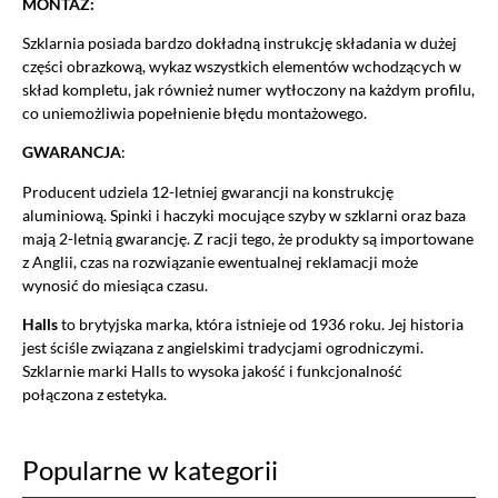
MONTAŻ:
informacje przez nie gromadzone były przetwarzane przez
administratora tej strony oraz dostawców narzędzi zewnętrznych na
Szklarnia posiada bardzo dokładną instrukcję składania w dużej
zasadach opisanych szczegółowo w
polityce prywatności.
części obrazkową, wykaz wszystkich elementów wchodzących w
skład kompletu, jak również numer wytłoczony na każdym profilu,
Jeżeli chcesz zaakceptować wszystkie zastosowane na stronie pliki
co uniemożliwia popełnienie błędu montażowego.
cookies, po prostu kliknij w przycisk poniżej.
GWARANCJA
:
AKCEPTUJĘ WSZYSTKIE
Producent udziela 12-letniej gwarancji na konstrukcję
Aby dokonać bardziej zaawansowanych ustawień, skorzystaj z
aluminiową. Spinki i haczyki mocujące szyby w szklarni oraz baza
poniższych opcji.
mają 2-letnią gwarancję. Z racji tego, że produkty są importowane
z Anglii, czas na rozwiązanie ewentualnej reklamacji może
wynosić do miesiąca czasu.
Niezbędne cookies
Halls
to brytyjska marka, która istnieje od 1936 roku. Jej historia
Niezbędne pliki cookie są absolutnie niezbędne do prawidłowego działania
witryny. Te pliki cookie zapewniają anonimowe działanie podstawowych
jest ściśle związana z angielskimi tradycjami ogrodniczymi.
funkcji i zabezpieczeń witryny.
Szklarnie marki Halls to wysoka jakość i funkcjonalność
połączona z estetyka.
Narzędzia Google
Popularne w kategorii
Korzystamy z Google Analytics, czyli narzędzia pozwalającego na
gromadzenie, przeglądanie i analizę statystyk związanych z aktywnością