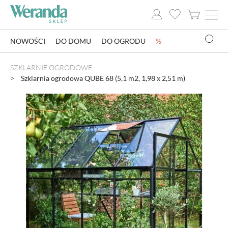
NOWOŚCI
DO DOMU
DO OGRODU
%
NOWOŚCI
SZKLARNIE OGRODOWE
Szklarnia ogrodowa QUBE 68 (5,1 m2, 1,98 x 2,51 m)
DO DOMU
DO OGRODU
SZKLARNIE OGRODOWE
OZDOBY ŚWIĄTECZNE
KSIĄŻKI
DLA DZIECI
POMYSŁ NA PREZENT