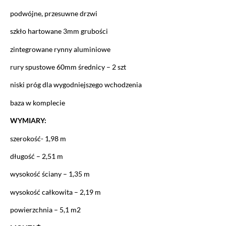
podwójne, przesuwne drzwi
szkło hartowane 3mm grubości
zintegrowane rynny aluminiowe
rury spustowe 60mm średnicy – 2 szt
niski próg dla wygodniejszego wchodzenia
baza w komplecie
WYMIARY:
szerokość- 1,98 m
długość – 2,51 m
wysokość ściany – 1,35 m
wysokość całkowita – 2,19 m
powierzchnia – 5,1 m2
Ustawiając poszczególne narzędzia jako włączone, godzisz się, by