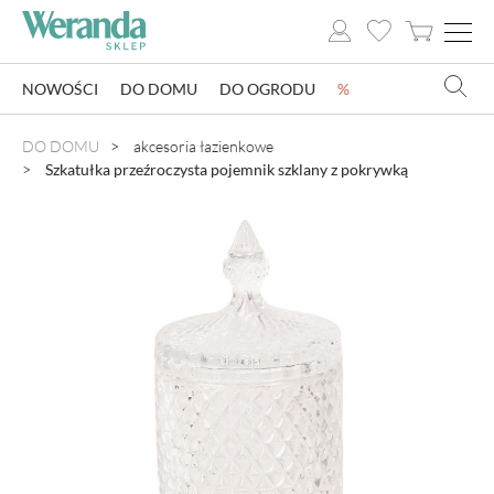
NOWOŚCI
DO DOMU
DO OGRODU
%
NOWOŚCI
DO DOMU
akcesoria łazienkowe
Szkatułka przeźroczysta pojemnik szklany z pokrywką
DO DOMU
DO OGRODU
SZKLARNIE OGRODOWE
OZDOBY ŚWIĄTECZNE
KSIĄŻKI
DLA DZIECI
POMYSŁ NA PREZENT