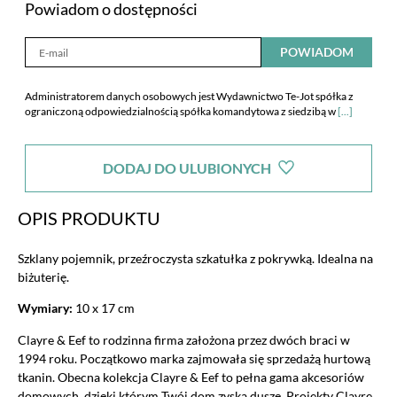
Powiadom o dostępności
POWIADOM
Administratorem danych osobowych jest Wydawnictwo Te-Jot spółka z
ograniczoną odpowiedzialnością spółka komandytowa z siedzibą w
[...]
Warszawie, ul. Malczewskiego 19,Warszawa 02-612. Spółka
poinformowała mnie również o dobrowolności podania danych i
DODAJ DO ULUBIONYCH
przysługujących mi prawach zgodnie z art. 24 ust. 1 pkt 3 i 4 ustawy z dnia
29 sierpnia 1997 r. o ochronie danych osobowych (tekst jednolity: Dz.U. z
2002r. nr 101, poz. 926 ze zm.), w szczególności o prawie dostępu do treści
OPIS PRODUKTU
danych i ich poprawiania oraz zobowiązała się, iż moje dane nie będą
udostępniane innym odbiorcom.
Szklany pojemnik, przeźroczysta szkatułka z pokrywką. Idealna na
biżuterię.
Wymiary:
10 x 17 cm
Clayre & Eef to rodzinna firma założona przez dwóch braci w
1994 roku. Początkowo marka zajmowała się sprzedażą hurtową
tkanin. Obecna kolekcja Clayre & Eef to pełna gama akcesoriów
domowych, dzięki którym Twój dom zyska duszę. Projekty Clayre