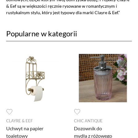
& Eef są w większości ręcznie rysowane w romantycznym i
rustykalnym stylu, który jest typowy dla marki Clayre & Eef.”
Popularne w kategorii
Ustawiając poszczególne narzędzia jako włączone, godzisz się, by
informacje przez nie gromadzone były przetwarzane przez
administratora tej strony oraz dostawców narzędzi zewnętrznych na
zasadach opisanych szczegółowo w
polityce prywatności.
Jeżeli chcesz zaakceptować wszystkie zastosowane na stronie pliki
CLAYRE & EEF
CHIC ANTIQUE
cookies, po prostu kliknij w przycisk poniżej.
Uchwyt na papier
Dozownik do
AKCEPTUJĘ WSZYSTKIE
toaletowy
mydła z różowego