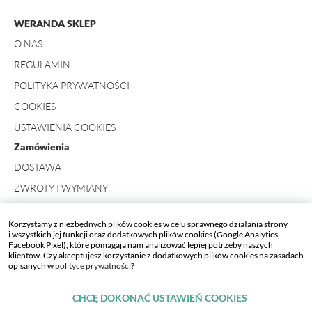
WERANDA SKLEP
O NAS
REGULAMIN
POLITYKA PRYWATNOŚCI
COOKIES
USTAWIENIA COOKIES
Zamówienia
DOSTAWA
ZWROTY I WYMIANY
FORMULARZ ZWROTU
Korzystamy z niezbędnych plików cookies w celu sprawnego działania strony
Kontakt
i wszystkich jej funkcji oraz dodatkowych plików cookies (Google Analytics,
Facebook Pixel), które pomagają nam analizować lepiej potrzeby naszych
+ 48 734 423 498
klientów. Czy akceptujesz korzystanie z dodatkowych plików cookies na zasadach
opisanych w
polityce prywatności
?
SKLEP_WERANDA[AT]WERANDA.PL
CHCĘ DOKONAĆ USTAWIEŃ COOKIES