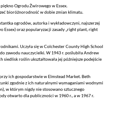
 i piękno Ogrodu Żwirowego w Essex.
przeć bioróżnorodność w dobie zmian klimatu.
ktantka ogrodów, autorka i wykładowczyni, najszerzej
Essex) oraz popularyzacji zasady „right plant, right
grodnikami. Uczyła się w Colchester County High School
ię do zawodu nauczycielki. W 1943 r. poślubiła Andrew
 siedlisk roślin ukształtowała jej późniejsze podejście
ę przy ich gospodarstwie w Elmstead Market. Beth
atunki zgodnie z ich naturalnymi wymaganiami wodnymi
n), w którym nigdy nie stosowano sztucznego
a jako włączone, godzisz się, by informacje przez nie gromadzone
dy otwarto dla publiczności w 1960 r., a w 1967 r.
 dostawców narzędzi zewnętrznych na zasadach opisanych szczegó
kie zastosowane na stronie pliki cookies, po prostu kliknij w przy