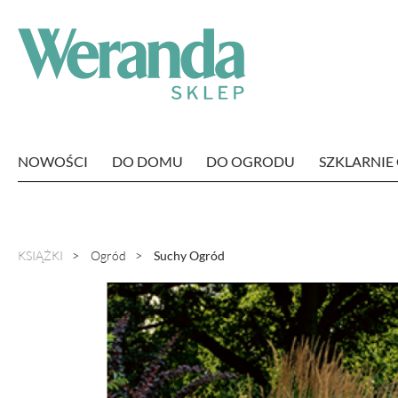
NOWOŚCI
DO DOMU
DO OGRODU
SZKLARNI
KSIĄŻKI
Ogród
Suchy Ogród