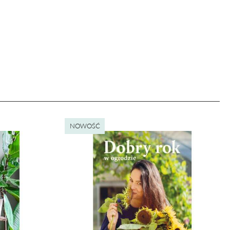
nie podstawowych funkcji i zabezpieczeń
ywnością użytkowników na naszej stronie.
NOWOŚĆ
e wykorzystywane przy budowaniu Twojego
 prowadzonych z wykorzystaniem Google
, pozwalając na podstawie zebranych w ten
ędzia nie są gromadzone jakiekolwiek
 reklam dopasowanych do Twojej