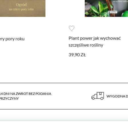
Plant power jak wychować
ry pory roku
szczęśliwe rośliny
39,90 ZŁ
14 DNI NA ZWROT BEZ PODANIA
WYGODNA 
PRZYCZYNY