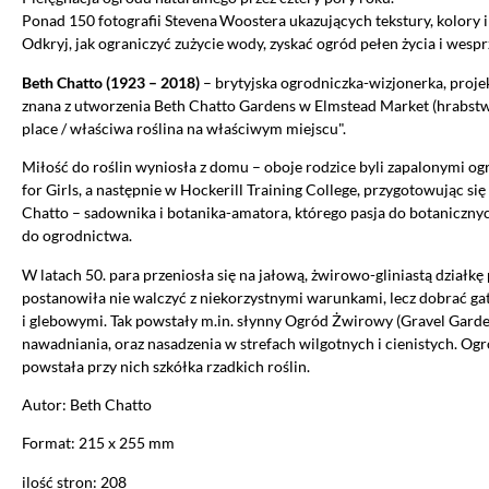
Ponad 150 fotografii Stevena Woostera ukazujących tekstury, kolory
Odkryj, jak ograniczyć zużycie wody, zyskać ogród pełen życia i wes
Beth Chatto (1923 – 2018)
– brytyjska ogrodniczka-wizjonerka, proje
znana z utworzenia Beth Chatto Gardens w Elmstead Market (hrabstwo 
place / właściwa roślina na właściwym miejscu".
Miłość do roślin wyniosła z domu – oboje rodzice byli zapalonymi o
for Girls, a następnie w Hockerill Training College, przygotowując s
Chatto – sadownika i botanika-amatora, którego pasja do botanicznych
do ogrodnictwa.
W latach 50. para przeniosła się na jałową, żwirowo-gliniastą działk
postanowiła nie walczyć z niekorzystnymi warunkami, lecz dobrać g
i glebowymi. Tak powstały m.in. słynny Ogród Żwirowy (Gravel Garde
Ustawiając poszczególne narzędzi
nawadniania, oraz nasadzenia w strefach wilgotnych i cienistych. Ogro
administratora tej strony oraz
powstała przy nich szkółka rzadkich roślin.
Jeżeli chcesz zaakceptować wszyst
Autor: Beth Chatto
Format: 215 x 255 mm
AKCEPTUJĘ WSZYSTKIE
ilość stron: 208