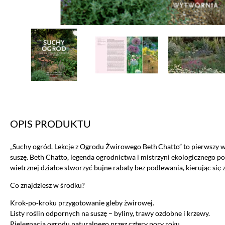
OPIS PRODUKTU
„Suchy ogród. Lekcje z Ogrodu Żwirowego Beth Chatto” to pierwszy 
suszę. Beth Chatto, legenda ogrodnictwa i mistrzyni ekologicznego pod
wietrznej działce stworzyć bujne rabaty bez podlewania, kierując się
Co znajdziesz w środku?
Krok‑po‑kroku przygotowanie gleby żwirowej.
Listy roślin odpornych na suszę – byliny, trawy ozdobne i krzewy.
Pielęgnacja ogrodu naturalnego przez cztery pory roku.