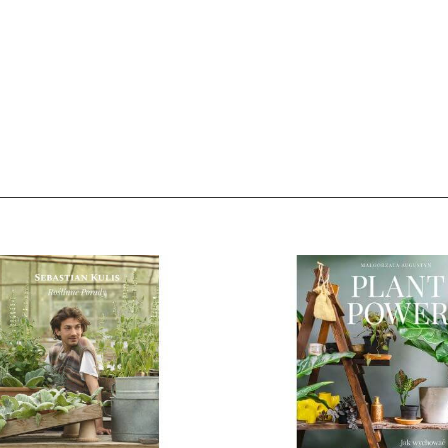
nych ustawień, skorzystaj z poniższych opcji.
ędne do prawidłowego działania witryny. Te pliki cookie zapewniają anonimowe działa
dzia pozwalającego na gromadzenie, przeglądanie i analizę statystyk związanych z akt
formacje na temat Twojej aktywności na naszej stronie, które mogą być przez Googl
 z Google Analytics mogą być wykorzystywane w ustawieniach kampanii reklamowych
 wyłączyć narzędzia Google.
l Facebooka. To kod, który zbiera informacje na temat Twojego korzystania ze strony
rsonalizowaną reklamę w ramach narzędzi reklamowych Facebooka. W ramach tego narz
fikować. Jeżeli wyłączysz Pixel Facebooka, nie będziemy w stanie kierować do Ciebie