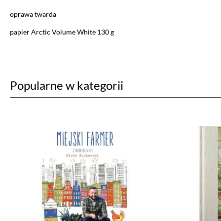
Aby dokonać bardziej zaawansowa
oprawa twarda
papier Arctic Volume White 130 g
Niezbędne cookies
Niezbędne pliki cookie są absolutnie niezb
witryny.
Popularne w kategorii
Narzędzia Google
Korzystamy z Google Analytics, czyli narzę
Kod śledzący Google Analytics gromadzi in
profilu użytkownika. Ponadto, informacje
Ads. Jeżeli sobie tego nie życzysz, możesz
Facebook Pixel
W kodzie strony zaimplementowany jest Pixe
sposób informacji kierować do Ciebie spe
dane pozwalające Cię bezpośrednio zidenty