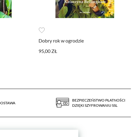
Dobry rok w ogrodzie
95,00 ZŁ
BEZPIECZEŃSTWO PŁATNOŚCI
DOSTAWA
DZIĘKI SZYFROWANIU SSL