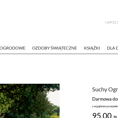
E OGRODOWE
OZDOBY ŚWIĄTECZNE
KSIĄŻKI
DLA 
Suchy Og
Darmowa dos
z wyjątkiem przesyłe
95,00
ZŁ