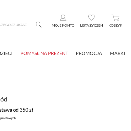
MOJE KONTO
LISTA ŻYCZEŃ
KOSZYK
DZIECI
POMYSŁ NA PREZENT
PROMOCJA
MARKI
ród
tawa od 350 zł
k paletowych