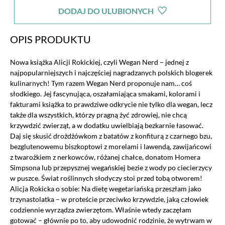
DODAJ DO ULUBIONYCH
OPIS PRODUKTU
Nowa książka Alicji Rokickiej, czyli Wegan Nerd – jednej z
najpopularniejszych i najczęściej nagradzanych polskich blogerek
kulinarnych! Tym razem Wegan Nerd proponuje nam… coś
słodkiego. Jej fascynująca, oszałamiająca smakami, kolorami i
fakturami książka to prawdziwe odkrycie nie tylko dla wegan, lecz
także dla wszystkich, którzy pragną żyć zdrowiej, nie chcą
krzywdzić zwierząt, a w dodatku uwielbiają bezkarnie łasować.
Daj się skusić drożdżówkom z batatów z konfiturą z czarnego bzu,
bezglutenowemu biszkoptowi z morelami i lawendą, zawijańcowi
z twarożkiem z nerkowców, różanej chałce, donatom Homera
Simpsona lub przepysznej wegańskiej bezie z wody po ciecierzycy
w puszce. Świat roślinnych słodyczy stoi przed tobą otworem!
Alicja Rokicka o sobie: Na dietę wegetariańską przeszłam jako
trzynastolatka – w proteście przeciwko krzywdzie, jaką człowiek
codziennie wyrządza zwierzętom. Właśnie wtedy zaczęłam
gotować – głównie po to, aby udowodnić rodzinie, że wytrwam w