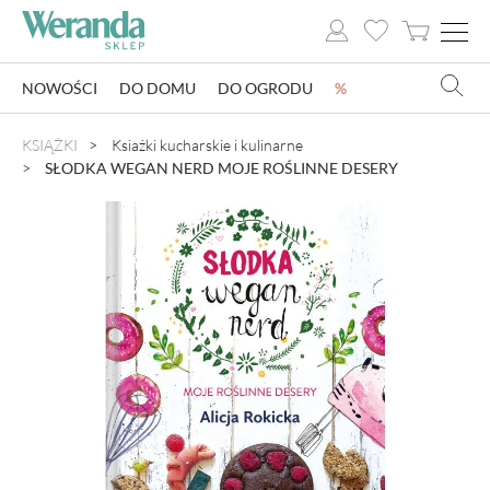
NOWOŚCI
DO DOMU
DO OGRODU
%
NOWOŚCI
KSIĄŻKI
Ksiażki kucharskie i kulinarne
SŁODKA WEGAN NERD MOJE ROŚLINNE DESERY
DO DOMU
DO OGRODU
SZKLARNIE OGRODOWE
OZDOBY ŚWIĄTECZNE
KSIĄŻKI
DLA DZIECI
POMYSŁ NA PREZENT