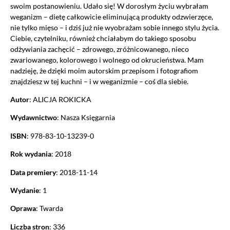
swoim postanowieniu. Udało się! W dorosłym życiu wybrałam
weganizm – dietę całkowicie eliminującą produkty odzwierzęce,
nie tylko mięso – i dziś już nie wyobrażam sobie innego stylu życia.
Ciebie, czytelniku, również chciałabym do takiego sposobu
odżywiania zachęcić – zdrowego, zróżnicowanego, nieco
zwariowanego, kolorowego i wolnego od okrucieństwa. Mam
nadzieję, że dzięki moim autorskim przepisom i fotografiom
znajdziesz w tej kuchni – i w weganizmie – coś dla siebie.
Autor
: ALICJA ROKICKA
Wydawnictwo
: Nasza Księgarnia
ISBN
: 978-83-10-13239-0
Rok wydania
: 2018
Data premiery
: 2018-11-14
Wydanie
: 1
Oprawa
: Twarda
Liczba stron
: 336