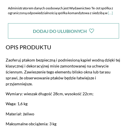
Administratorem danych osobowych jest Wydawnictwo Te-Jot spółka z
ograniczoną odpowiedzialnością spółka komandytowa z siedzibą w
[...]
Warszawie, ul. Malczewskiego 19,Warszawa 02-612. Spółka
poinformowała mnie również o dobrowolności podania danych i
DODAJ DO ULUBIONYCH
przysługujących mi prawach zgodnie z art. 24 ust. 1 pkt 3 i 4 ustawy z dnia
29 sierpnia 1997 r. o ochronie danych osobowych (tekst jednolity: Dz.U. z
2002r. nr 101, poz. 926 ze zm.), w szczególności o prawie dostępu do treści
OPIS PRODUKTU
danych i ich poprawiania oraz zobowiązała się, iż moje dane nie będą
udostępniane innym odbiorcom.
Zaoferuj ptakom bezpieczną i podniesioną kąpiel wodną dzięki tej
klasycznej i dekoracyjnej misie zamontowanej na uchwycie
ściennym. Zawieszenie tego elementu blisko okna lub tarasu
sprawi, że obserwowanie ptaków będzie łatwiejsze i
przyjemniejsze.
Wymiary: wieszak długość 28cm, wysokość 22cm;
Waga: 1,6 kg
Materiał: żeliwo
Maksymalne obciążenia: 3 kg