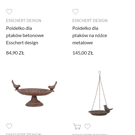
AKCEPTUJĘ WSZYSTKIE
Aby dokonać bardziej zaawansowanych ustawień, skorzystaj z
ESSCHERT DESIGN
ESSCHERT DESIGN
poniższych opcji.
Poidełko dla
Poidełko dla
ptaków betonowe
ptaków na nóżce
Niezbędne cookies
Esschert design
metalowe
Niezbędne pliki cookie są absolutnie niezbędne do prawidłowego działania
84,90 ZŁ
145,00 ZŁ
witryny. Te pliki cookie zapewniają anonimowe działanie podstawowych
funkcji i zabezpieczeń witryny.
Narzędzia Google
Korzystamy z Google Analytics, czyli narzędzia pozwalającego na
gromadzenie, przeglądanie i analizę statystyk związanych z aktywnością
użytkowników na naszej stronie. Kod śledzący Google Analytics gromadzi
informacje na temat Twojej aktywności na naszej stronie, które mogą być przez
Google wykorzystywane przy budowaniu Twojego profilu użytkownika.
Ponadto, informacje z Google Analytics mogą być wykorzystywane w
ustawieniach kampanii reklamowych prowadzonych z wykorzystaniem
Google Ads. Jeżeli sobie tego nie życzysz, możesz wyłączyć narzędzia Google.