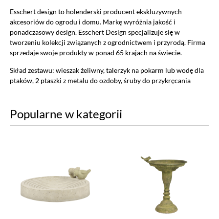
Esschert design to holenderski producent ekskluzywnych
akcesoriów do ogrodu i domu. Markę wyróżnia jakość i
ponadczasowy design. Esschert Design specjalizuje się w
tworzeniu kolekcji związanych z ogrodnictwem i przyrodą. Firma
sprzedaje swoje produkty w ponad 65 krajach na świecie.
Skład zestawu: wieszak żeliwny, talerzyk na pokarm lub wodę dla
ptaków, 2 ptaszki z metalu do ozdoby, śruby do przykręcania
Popularne w kategorii
Ustawiając poszczególne narzędzia jako włączone, godzisz się, by
informacje przez nie gromadzone były przetwarzane przez
administratora tej strony oraz dostawców narzędzi zewnętrznych na
zasadach opisanych szczegółowo w
polityce prywatności.
Jeżeli chcesz zaakceptować wszystkie zastosowane na stronie pliki
cookies, po prostu kliknij w przycisk poniżej.