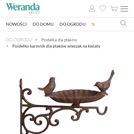
NOWOŚCI
DO DOMU
DO OGRODU
%
NOWOŚCI
DO OGRODU
Poidełka dla ptaków
Poidełko karmnik dla ptaków wieszak na kwiaty
DO DOMU
DO OGRODU
SZKLARNIE OGRODOWE
OZDOBY ŚWIĄTECZNE
KSIĄŻKI
DLA DZIECI
POMYSŁ NA PREZENT