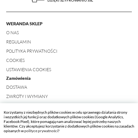
DZIĘKI SZYFROWANIU SSL
WERANDA SKLEP
O NAS
REGULAMIN
POLITYKA PRYWATNOŚCI
COOKIES
USTAWIENIA COOKIES
Zamówienia
DOSTAWA
ZWROTY I WYMIANY
FORMULARZ ZWROTU
Korzystamy z niezbędnych plików cookies w celu sprawnego działania strony
Kontakt
i wszystkich jej funkcji oraz dodatkowych plików cookies (Google Analytics,
Facebook Pixel), które pomagają nam analizować lepiej potrzeby naszych
+ 48 734 423 498
klientów. Czy akceptujesz korzystanie z dodatkowych plików cookies na zasadach
opisanych w
polityce prywatności
?
SKLEP_WERANDA[AT]WERANDA.PL