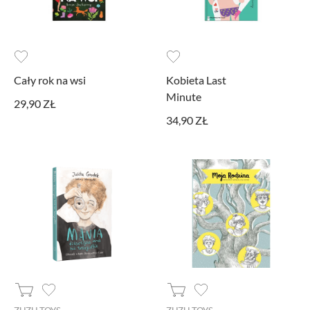
AKCEPTUJĘ WSZYSTKIE
Aby dokonać bardziej zaawansowanych ustawień, skorzystaj z
poniższych opcji.
Cały rok na wsi
Kobieta Last
Niezbędne cookies
Minute
29,90 ZŁ
Niezbędne pliki cookie są absolutnie niezbędne do prawidłowego działania
34,90 ZŁ
witryny. Te pliki cookie zapewniają anonimowe działanie podstawowych
funkcji i zabezpieczeń witryny.
Narzędzia Google
Korzystamy z Google Analytics, czyli narzędzia pozwalającego na
gromadzenie, przeglądanie i analizę statystyk związanych z aktywnością
użytkowników na naszej stronie. Kod śledzący Google Analytics gromadzi
informacje na temat Twojej aktywności na naszej stronie, które mogą być przez
Google wykorzystywane przy budowaniu Twojego profilu użytkownika.
Ponadto, informacje z Google Analytics mogą być wykorzystywane w
ustawieniach kampanii reklamowych prowadzonych z wykorzystaniem
Google Ads. Jeżeli sobie tego nie życzysz, możesz wyłączyć narzędzia Google.