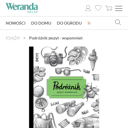
NOWOŚCI
DO DOMU
DO OGRODU
%
NOWOŚCI
KSIĄŻKI
Podróżnik zeszyt - wspomnień
DO DOMU
DO OGRODU
SZKLARNIE OGRODOWE
OZDOBY ŚWIĄTECZNE
KSIĄŻKI
DLA DZIECI
POMYSŁ NA PREZENT