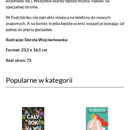
wizytówki itp.). Wszystkie skarby będzie można nakleić na
specjalnej stronie.
W Podróżniku nie zabrakło miejsca na telefony do nowych
znajomych. A na koniec trzeba będzie ocenić wyjazd przyznając od
jednej do pięciu gwiazdek.
Ilustracje: Dorota Wojciechowska
Format: 23,5 x 16,5 cm
Ilość stron: 72
Popularne w kategorii
Ustawiając poszczególne narzędzia jako włączone, godzisz się, by
informacje przez nie gromadzone były przetwarzane przez
administratora tej strony oraz dostawców narzędzi zewnętrznych na
zasadach opisanych szczegółowo w
polityce prywatności.
Jeżeli chcesz zaakceptować wszystkie zastosowane na stronie pliki
cookies, po prostu kliknij w przycisk poniżej.