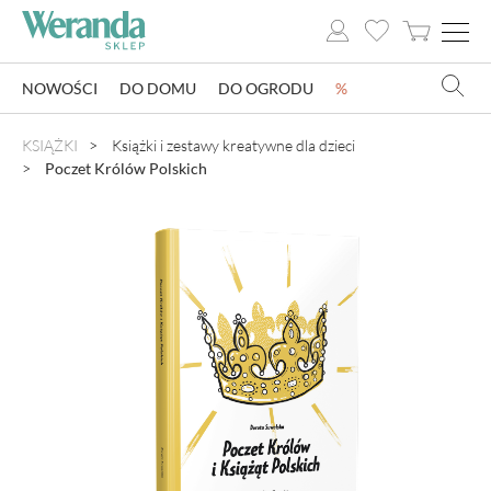
NOWOŚCI
DO DOMU
DO OGRODU
%
NOWOŚCI
KSIĄŻKI
Książki i zestawy kreatywne dla dzieci
Poczet Królów Polskich
DO DOMU
DO OGRODU
SZKLARNIE OGRODOWE
OZDOBY ŚWIĄTECZNE
KSIĄŻKI
DLA DZIECI
POMYSŁ NA PREZENT