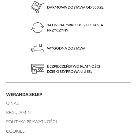
DARMOWA DOSTAWA OD 350 ZŁ
14 DNI NA ZWROT BEZ PODANIA
PRZYCZYNY
WYGODNA DOSTAWA
BEZPIECZEŃSTWO PŁATNOŚCI
DZIĘKI SZYFROWANIU SSL
WERANDA SKLEP
O NAS
REGULAMIN
POLITYKA PRYWATNOŚCI
COOKIES