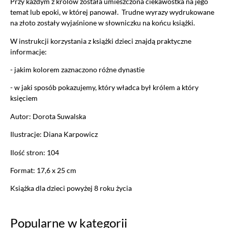
Przy każdym z królów została umieszczona ciekawostka na jego
temat lub epoki, w której panował. Trudne wyrazy wydrukowane
na złoto zostały wyjaśnione w słowniczku na końcu książki.
W instrukcji korzystania z książki dzieci znajdą praktyczne
informacje:
- jakim kolorem zaznaczono różne dynastie
- w jaki sposób pokazujemy, który władca był królem a który
księciem
Autor: Dorota Suwalska
Ilustracje: Diana Karpowicz
Ilość stron: 104
Format: 17,6 x 25 cm
Książka dla dzieci powyżej 8 roku życia
Ustawiając poszczególne narzędzia jako włączone, godzisz się, by
Popularne w kategorii
informacje przez nie gromadzone były przetwarzane przez