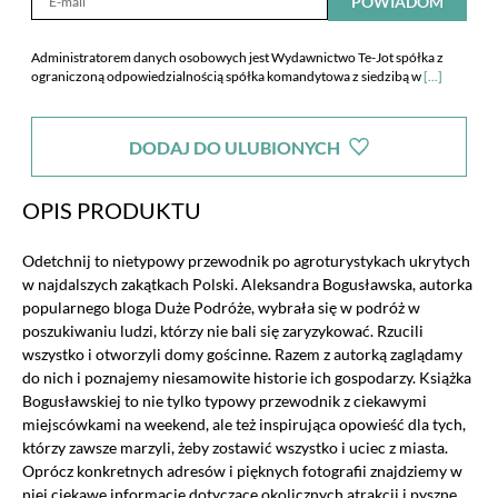
POWIADOM
Administratorem danych osobowych jest Wydawnictwo Te-Jot spółka z
ograniczoną odpowiedzialnością spółka komandytowa z siedzibą w
[...]
Warszawie, ul. Malczewskiego 19,Warszawa 02-612. Spółka
poinformowała mnie również o dobrowolności podania danych i
DODAJ DO ULUBIONYCH
przysługujących mi prawach zgodnie z art. 24 ust. 1 pkt 3 i 4 ustawy z dnia
29 sierpnia 1997 r. o ochronie danych osobowych (tekst jednolity: Dz.U. z
2002r. nr 101, poz. 926 ze zm.), w szczególności o prawie dostępu do treści
OPIS PRODUKTU
danych i ich poprawiania oraz zobowiązała się, iż moje dane nie będą
udostępniane innym odbiorcom.
Odetchnij to nietypowy przewodnik po agroturystykach ukrytych
w najdalszych zakątkach Polski. Aleksandra Bogusławska, autorka
popularnego bloga Duże Podróże, wybrała się w podróż w
poszukiwaniu ludzi, którzy nie bali się zaryzykować. Rzucili
wszystko i otworzyli domy gościnne. Razem z autorką zaglądamy
do nich i poznajemy niesamowite historie ich gospodarzy. Książka
Bogusławskiej to nie tylko typowy przewodnik z ciekawymi
miejscówkami na weekend, ale też inspirująca opowieść dla tych,
którzy zawsze marzyli, żeby zostawić wszystko i uciec z miasta.
Oprócz konkretnych adresów i pięknych fotografii znajdziemy w
niej ciekawe informacje dotyczące okolicznych atrakcji i pyszne