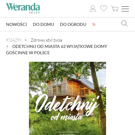
NOWOŚCI
DO DOMU
DO OGRODU
%
NOWOŚCI
KSIĄŻKI
Zdrowy styl życia
ODETCHNIJ OD MIASTA 62 WYJĄTKOWE DOMY
DO DOMU
GOŚCINNE W POLSCE
DO OGRODU
SZKLARNIE OGRODOWE
OZDOBY ŚWIĄTECZNE
KSIĄŻKI
DLA DZIECI
POMYSŁ NA PREZENT