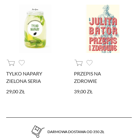
Ponadto, informacje z Google Analytics mogą być wykorzystywane w
ustawieniach kampanii reklamowych prowadzonych z wykorzystaniem
Google Ads. Jeżeli sobie tego nie życzysz, możesz wyłączyć narzędzia Google.
Facebook Pixel
W kodzie strony zaimplementowany jest Pixel Facebooka. To kod, który zbiera
informacje na temat Twojego korzystania ze strony, pozwalając na podstawie
zebranych w ten sposób informacji kierować do Ciebie spersonalizowaną
reklamę w ramach narzędzi reklamowych Facebooka. W ramach tego
narzędzia nie są gromadzone jakiekolwiek dane pozwalające Cię bezpośrednio
zidentyfikować. Jeżeli wyłączysz Pixel Facebooka, nie będziemy w stanie
TYLKO NAPARY
PRZEPIS NA
kierować do Ciebie reklam dopasowanych do Twojej aktywności.
ZIELONA SERIA
ZDROWIE
29,00 ZŁ
39,00 ZŁ
DARMOWA DOSTAWA OD 350 ZŁ