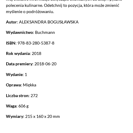
polecenia kulinarne. Odetchnij to pozycja, która może zmienić
myślenie o podróżowaniu.
Autor
: ALEKSANDRA BOGUSŁAWSKA
Wydawnictwo
: Buchmann
ISBN
: 978-83-280-5387-8
Rok wydania
: 2018
Data premiery
: 2018-06-20
Wydanie
: 1
Oprawa
: Miękka
Liczba stron
: 272
Waga
: 606 g
Wymiary
: 215 x 160 x 20 mm
Ustawiając poszczególne narzędzia jako włączone, godzisz się, by
informacje przez nie gromadzone były przetwarzane przez
administratora tej strony oraz dostawców narzędzi zewnętrznych na