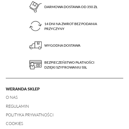
DARMOWA DOSTAWA OD 350 ZŁ
14 DNI NA ZWROT BEZ PODANIA
PRZYCZYNY
WYGODNA DOSTAWA
BEZPIECZEŃSTWO PŁATNOŚCI
DZIĘKI SZYFROWANIU SSL
WERANDA SKLEP
O NAS
REGULAMIN
POLITYKA PRYWATNOŚCI
COOKIES