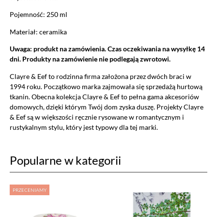
Pojemność: 250 ml
Materiał: ceramika
Uwaga: produkt na zamówienia. Czas oczekiwania na wysyłkę 14
dni. Produkty na zamówienie nie podlegają zwrotowi.
Clayre & Eef to rodzinna firma założona przez dwóch braci w
1994 roku. Początkowo marka zajmowała się sprzedażą hurtową
tkanin. Obecna kolekcja Clayre & Eef to pełna gama akcesoriów
domowych, dzięki którym Twój dom zyska duszę. Projekty Clayre
& Eef są w większości ręcznie rysowane w romantycznym i
rustykalnym stylu, który jest typowy dla tej marki.
Popularne w kategorii
PRZECENIAMY
Ustawiając poszczególne narzędzia jako włączone, godzisz się, by
informacje przez nie gromadzone były przetwarzane przez