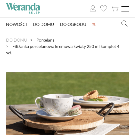
NOWOŚCI
DO DOMU
DO OGRODU
%
NOWOŚCI
DO DOMU
Porcelana
Filiżanka porcelanowa kremowa kwiaty 250 ml komplet 4
DO DOMU
szt.
DO OGRODU
SZKLARNIE OGRODOWE
OZDOBY ŚWIĄTECZNE
KSIĄŻKI
DLA DZIECI
POMYSŁ NA PREZENT